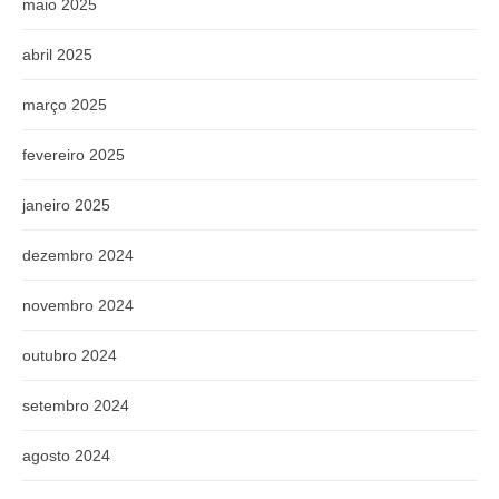
maio 2025
abril 2025
março 2025
fevereiro 2025
janeiro 2025
dezembro 2024
novembro 2024
outubro 2024
setembro 2024
agosto 2024