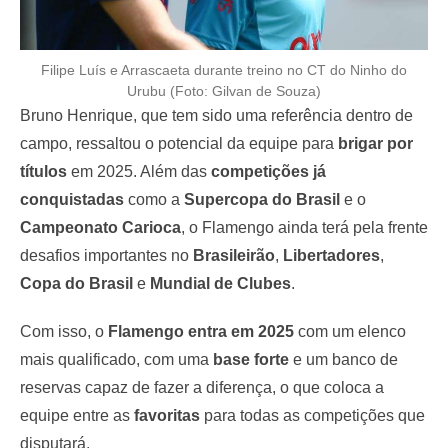
Filipe Luís e Arrascaeta durante treino no CT do Ninho do
Urubu (Foto: Gilvan de Souza)
Bruno Henrique, que tem sido uma referência dentro de
campo, ressaltou o potencial da equipe para
brigar por
títulos
em 2025. Além das
competições já
conquistadas
como a
Supercopa do Brasil
e o
Campeonato Carioca
, o Flamengo ainda terá pela frente
desafios importantes no
Brasileirão
,
Libertadores
,
Copa do Brasil
e
Mundial de Clubes
.
Com isso, o
Flamengo entra em 2025
com um elenco
mais qualificado, com uma
base forte
e um banco de
reservas capaz de fazer a diferença, o que coloca a
equipe entre as
favoritas
para todas as competições que
disputará.