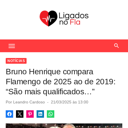
S
k
i
p
t
Seu Portal de Notícias do Flamengo
o
c
o
NOTÍCIAS
n
Bruno Henrique compara
t
Flamengo de 2025 ao de 2019:
e
“São mais qualificados…”
n
t
P
Por
Leandro Cardoso
21/03/2025 às 13:00
o
s
t
e
d