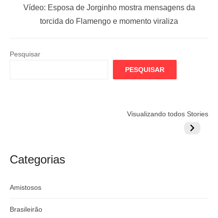
a
a
P
Vídeo: Esposa de Jorginho mostra mensagens da
ç
n
r
torcida do Flamengo e momento viraliza
t
ó
ã
e
x
o
Pesquisar
r
i
d
PESQUISAR
i
m
e
o
o
P
r
p
o
Flamengo
Globo quer
Lesão tir
Visualizando todos Stories
:
o
prepara cartada
rivalizar com
Wesley d
s
s
milionária por
CazéTV em
do Mund
t
craque
Flamengo x
t
argentino
River
Categorias
:
Amistosos
Brasileirão