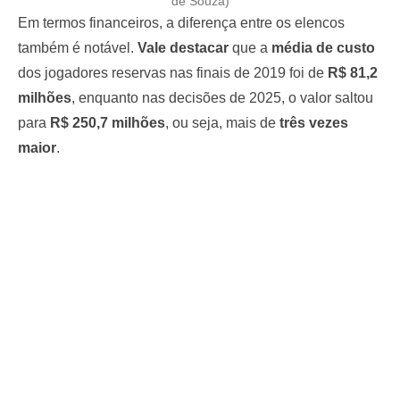
de Souza)
Em termos financeiros, a diferença entre os elencos
também é notável.
Vale destacar
que a
média de custo
dos jogadores reservas nas finais de 2019 foi de
R$ 81,2
milhões
, enquanto nas decisões de 2025, o valor saltou
para
R$ 250,7 milhões
, ou seja, mais de
três vezes
maior
.