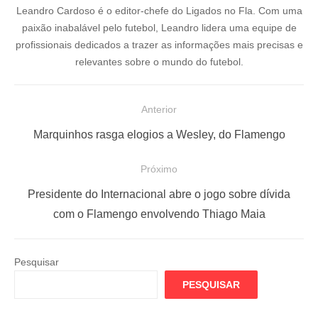
Leandro Cardoso é o editor-chefe do Ligados no Fla. Com uma
paixão inabalável pelo futebol, Leandro lidera uma equipe de
profissionais dedicados a trazer as informações mais precisas e
relevantes sobre o mundo do futebol.
N
Anterior
a
P
Marquinhos rasga elogios a Wesley, do Flamengo
v
o
e
Próximo
s
g
P
t
Presidente do Internacional abre o jogo sobre dívida
a
r
a
com o Flamengo envolvendo Thiago Maia
ç
ó
n
x
t
ã
Pesquisar
i
e
o
PESQUISAR
m
r
d
o
i