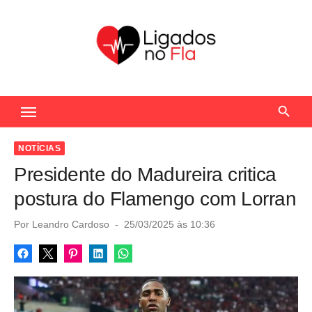
S
k
i
p
t
Seu Portal de Notícias do Flamengo
o
c
o
NOTÍCIAS
n
Presidente do Madureira critica
t
postura do Flamengo com Lorran
e
n
P
Por
Leandro Cardoso
25/03/2025 às 10:36
o
t
s
t
e
d
o
n