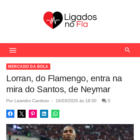
S
k
i
p
t
Seu Portal de Notícias do Flamengo
o
c
o
MERCADO DA BOLA
n
Lorran, do Flamengo, entra na
t
mira do Santos, de Neymar
e
n
P
Por
Leandro Cardoso
16/03/2025 às 18:00
0
o
t
s
t
e
d
o
n