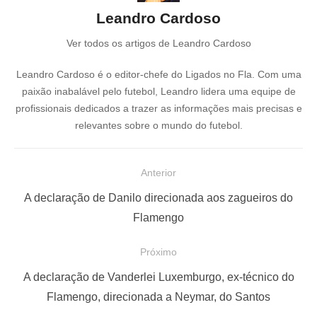
Leandro Cardoso
Ver todos os artigos de Leandro Cardoso
Leandro Cardoso é o editor-chefe do Ligados no Fla. Com uma
paixão inabalável pelo futebol, Leandro lidera uma equipe de
profissionais dedicados a trazer as informações mais precisas e
relevantes sobre o mundo do futebol.
N
Anterior
a
P
A declaração de Danilo direcionada aos zagueiros do
v
o
Flamengo
e
s
Próximo
g
t
a
a
P
A declaração de Vanderlei Luxemburgo, ex-técnico do
ç
n
r
Flamengo, direcionada a Neymar, do Santos
t
ó