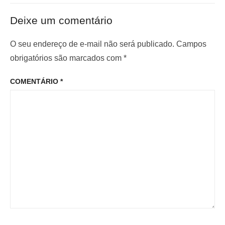
ã
e
x
o
Deixe um comentário
r
i
d
i
m
O seu endereço de e-mail não será publicado.
Campos
e
o
o
obrigatórios são marcados com
*
P
r
p
o
COMENTÁRIO
*
:
o
s
s
t
t
: