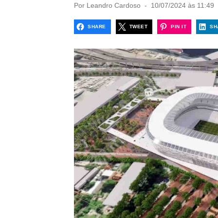
P
Por
Leandro Cardoso
10/07/2024 às 11:49
o
s
SHARE
TWEET
PIN IT
SH
t
e
d
o
n