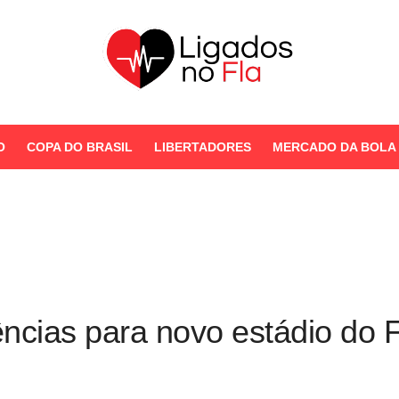
Seu Portal de Notícias do
Flamengo
O
COPA DO BRASIL
LIBERTADORES
MERCADO DA BOLA
STORIES
gências para novo estádio do