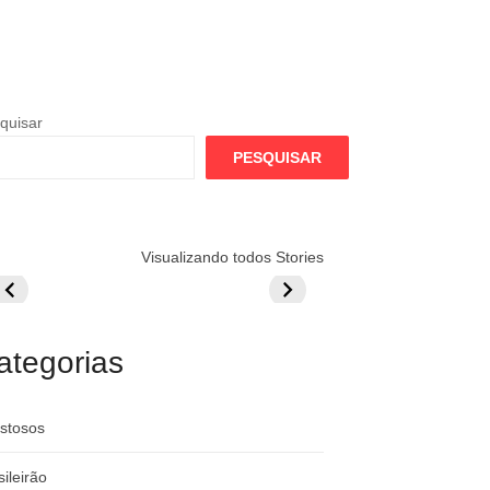
quisar
PESQUISAR
lamengo
Globo quer
Lesão tira
Visualizando todos Stories
repara cartada
rivalizar com
Wesley da Co
ilionária por
CazéTV em
do Mundo
raque
Flamengo x
rgentino
River
ategorias
stosos
sileirão