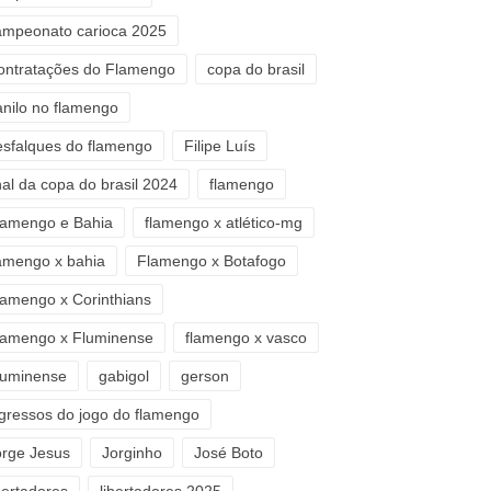
ampeonato carioca 2025
ontratações do Flamengo
copa do brasil
anilo no flamengo
esfalques do flamengo
Filipe Luís
nal da copa do brasil 2024
flamengo
lamengo e Bahia
flamengo x atlético-mg
lamengo x bahia
Flamengo x Botafogo
lamengo x Corinthians
lamengo x Fluminense
flamengo x vasco
luminense
gabigol
gerson
ngressos do jogo do flamengo
orge Jesus
Jorginho
José Boto