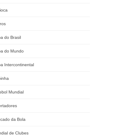
ioca
ros
a do Brasil
a do Mundo
a Intercontinental
inha
ebol Mundial
ertadores
cado da Bola
dial de Clubes