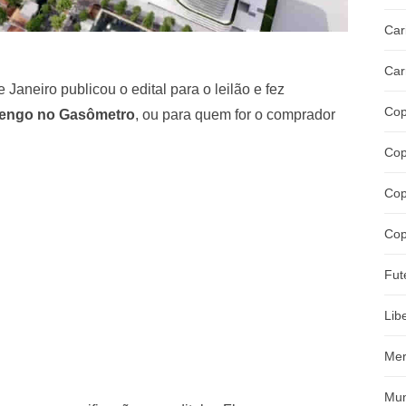
Car
Car
e Janeiro publicou o edital para o leilão e fez
Cop
mengo no Gasômetro
, ou para quem for o comprador
Cop
Cop
Cop
Fut
Lib
Mer
Mun