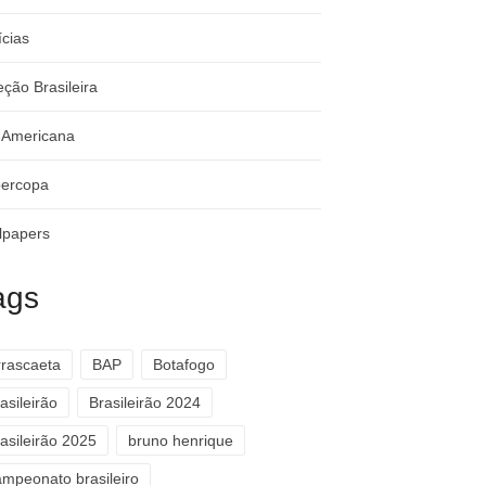
ícias
eção Brasileira
-Americana
ercopa
lpapers
ags
rrascaeta
BAP
Botafogo
asileirão
Brasileirão 2024
asileirão 2025
bruno henrique
ampeonato brasileiro