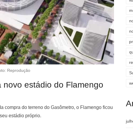
li
m
n
n
p
qu
r
oto: Reprodução
S
a novo estádio do Flamengo
w
A
 da compra do terreno do Gasômetro, o Flamengo ficou
eu estádio próprio.
jul