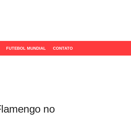
FUTEBOL MUNDIAL
CONTATO
F
I
X
T
T
B
P
a
n
i
h
l
i
c
s
k
r
u
n
e
t
T
e
e
t
b
a
o
a
s
e
o
g
k
d
k
r
o
r
s
y
e
k
a
s
 Flamengo no
m
t