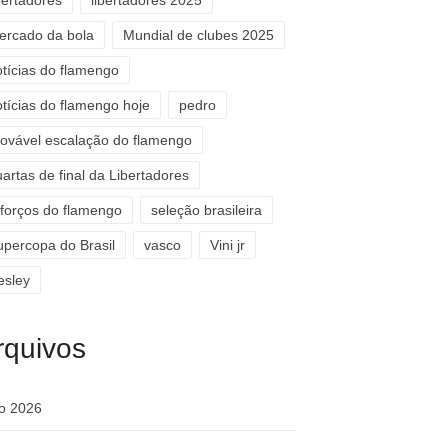
bertadores
libertadores 2025
ercado da bola
Mundial de clubes 2025
otícias do flamengo
otícias do flamengo hoje
pedro
rovável escalação do flamengo
artas de final da Libertadores
eforços do flamengo
seleção brasileira
upercopa do Brasil
vasco
Vini jr
esley
rquivos
ho 2026