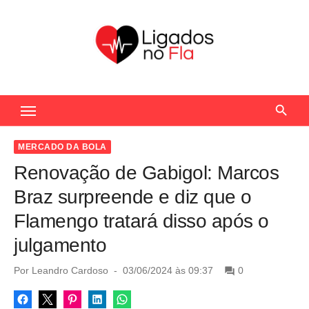
S
k
i
p
t
Seu Portal de Notícias do Flamengo
o
c
o
MERCADO DA BOLA
n
Renovação de Gabigol: Marcos
t
Braz surpreende e diz que o
e
Flamengo tratará disso após o
n
julgamento
t
P
Por
Leandro Cardoso
03/06/2024 às 09:37
0
o
s
t