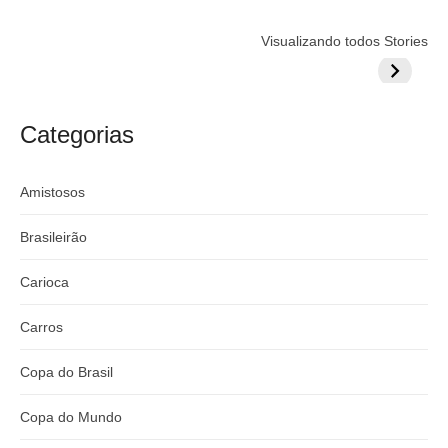
Flamengo
Globo quer
Lesão tir
Visualizando todos Stories
prepara cartada
rivalizar com
Wesley d
milionária por
CazéTV em
do Mund
craque
Flamengo x
argentino
River
Categorias
Amistosos
Brasileirão
Carioca
Carros
Copa do Brasil
Copa do Mundo