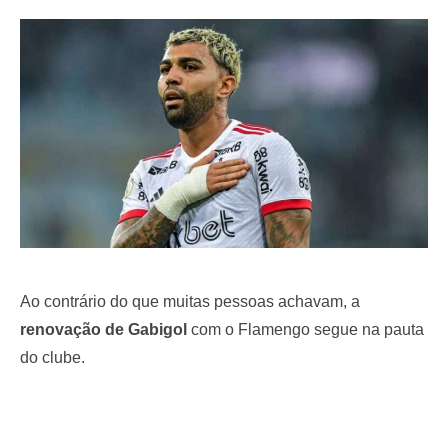
e
d
o
n
Ao contrário do que muitas pessoas achavam, a
renovação de Gabigol
com o Flamengo segue na pauta
do clube.