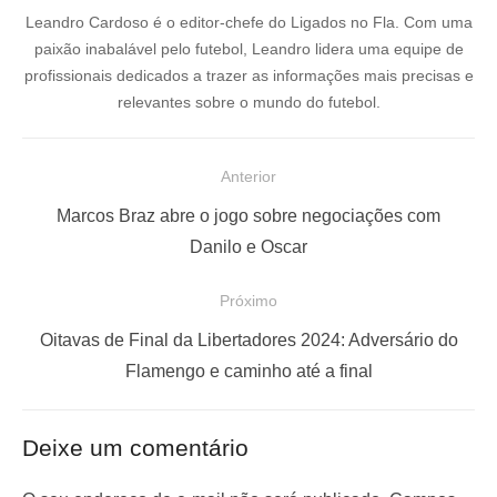
Leandro Cardoso é o editor-chefe do Ligados no Fla. Com uma
paixão inabalável pelo futebol, Leandro lidera uma equipe de
profissionais dedicados a trazer as informações mais precisas e
relevantes sobre o mundo do futebol.
N
Anterior
a
P
Marcos Braz abre o jogo sobre negociações com
v
o
Danilo e Oscar
e
s
Próximo
g
t
a
a
P
Oitavas de Final da Libertadores 2024: Adversário do
ç
n
r
Flamengo e caminho até a final
t
ó
ã
e
x
o
Deixe um comentário
r
i
d
i
m