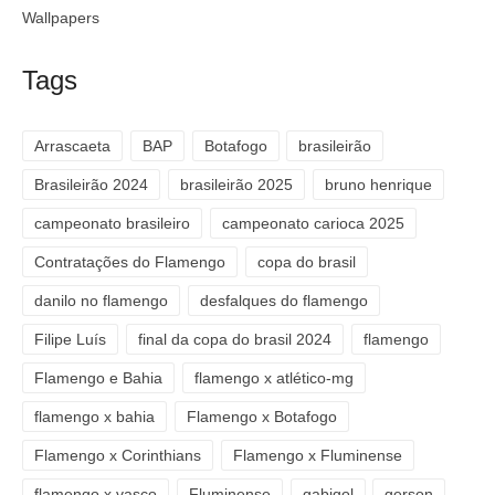
Wallpapers
Tags
Arrascaeta
BAP
Botafogo
brasileirão
Brasileirão 2024
brasileirão 2025
bruno henrique
campeonato brasileiro
campeonato carioca 2025
Contratações do Flamengo
copa do brasil
danilo no flamengo
desfalques do flamengo
Filipe Luís
final da copa do brasil 2024
flamengo
Flamengo e Bahia
flamengo x atlético-mg
flamengo x bahia
Flamengo x Botafogo
Flamengo x Corinthians
Flamengo x Fluminense
flamengo x vasco
Fluminense
gabigol
gerson