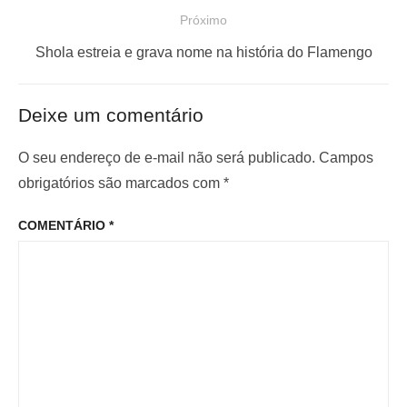
o
e
Próximo
s
g
P
t
Shola estreia e grava nome na história do Flamengo
a
r
a
ç
ó
n
Deixe um comentário
x
t
ã
i
e
o
O seu endereço de e-mail não será publicado.
Campos
m
r
obrigatórios são marcados com
*
d
o
i
e
COMENTÁRIO
*
p
o
P
o
r
o
s
:
s
t
t
: