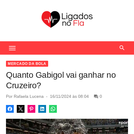
S
k
i
p
t
Seu Portal de Notícias do Flamengo
o
c
o
MERCADO DA BOLA
n
Quanto Gabigol vai ganhar no
t
Cruzeiro?
e
n
P
Por
Rafaela Lucena
16/11/2024 às 08:04
0
o
t
s
t
e
d
o
n