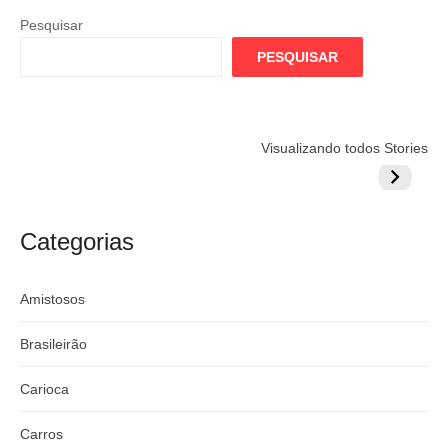
Pesquisar
PESQUISAR
Flamengo
Globo quer
Lesão tir
Visualizando todos Stories
prepara cartada
rivalizar com
Wesley d
milionária por
CazéTV em
do Mund
craque
Flamengo x
argentino
River
Categorias
Amistosos
Brasileirão
Carioca
Carros