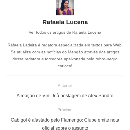
Rafaela Lucena
Ver todos os artigos de Rafaela Lucena
Rafaela Ladeira é redatora especializada em textos para Web.
Se atualize com as notícias do Mengão através dos artigos
dessa redatora e torcedora apaixonada pelo rubro-negro
carioca!
N
Anterior
a
P
A reação de Vini Jr à postagem de Alex Sandro
v
o
e
Próximo
s
g
P
t
Gabigol é afastado pelo Flamengo: Clube emite nota
a
r
a
oficial sobre o assunto