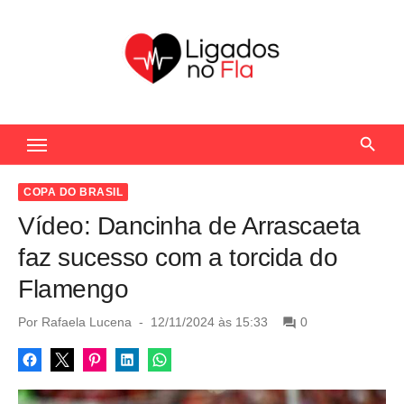
S
k
i
p
t
Seu Portal de Notícias do Flamengo
o
c
o
COPA DO BRASIL
n
Vídeo: Dancinha de Arrascaeta
t
faz sucesso com a torcida do
e
Flamengo
n
t
P
Por
Rafaela Lucena
12/11/2024 às 15:33
0
o
s
t
e
d