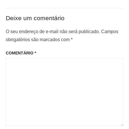
ç
ó
n
x
t
ã
Deixe um comentário
i
e
o
m
r
O seu endereço de e-mail não será publicado.
Campos
d
o
i
obrigatórios são marcados com
*
e
p
o
P
COMENTÁRIO
*
o
r
o
s
:
s
t
t
: