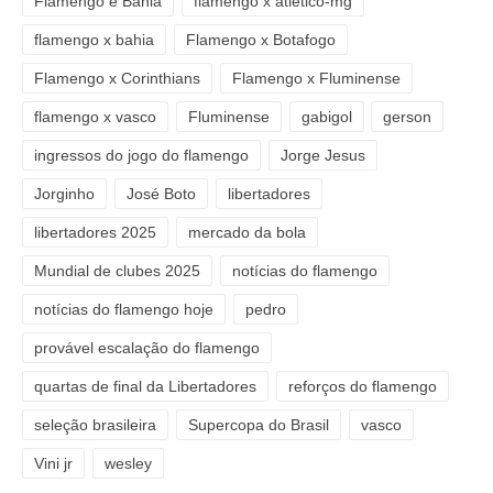
Flamengo e Bahia
flamengo x atlético-mg
flamengo x bahia
Flamengo x Botafogo
Flamengo x Corinthians
Flamengo x Fluminense
flamengo x vasco
Fluminense
gabigol
gerson
ingressos do jogo do flamengo
Jorge Jesus
Jorginho
José Boto
libertadores
libertadores 2025
mercado da bola
Mundial de clubes 2025
notícias do flamengo
notícias do flamengo hoje
pedro
provável escalação do flamengo
quartas de final da Libertadores
reforços do flamengo
seleção brasileira
Supercopa do Brasil
vasco
Vini jr
wesley