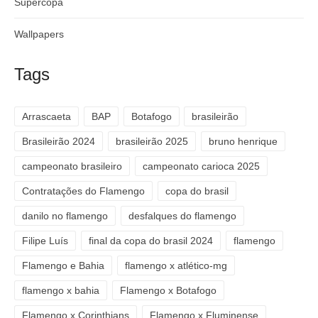
Supercopa
Wallpapers
Tags
Arrascaeta
BAP
Botafogo
brasileirão
Brasileirão 2024
brasileirão 2025
bruno henrique
campeonato brasileiro
campeonato carioca 2025
Contratações do Flamengo
copa do brasil
danilo no flamengo
desfalques do flamengo
Filipe Luís
final da copa do brasil 2024
flamengo
Flamengo e Bahia
flamengo x atlético-mg
flamengo x bahia
Flamengo x Botafogo
Flamengo x Corinthians
Flamengo x Fluminense