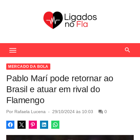
S
k
i
p
t
Seu Portal de Notícias do Flamengo
o
c
o
MERCADO DA BOLA
n
Pablo Marí pode retornar ao
t
Brasil e atuar em rival do
e
Flamengo
n
t
P
Por
Rafaela Lucena
29/10/2024 às 10:03
0
o
s
t
e
d