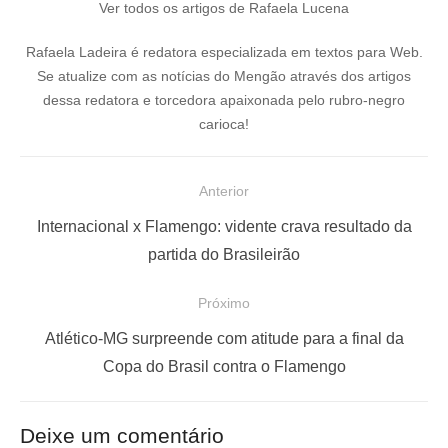
Ver todos os artigos de Rafaela Lucena
Rafaela Ladeira é redatora especializada em textos para Web.
Se atualize com as notícias do Mengão através dos artigos
dessa redatora e torcedora apaixonada pelo rubro-negro
carioca!
N
Anterior
a
P
Internacional x Flamengo: vidente crava resultado da
v
o
partida do Brasileirão
e
s
Próximo
g
t
a
a
P
Atlético-MG surpreende com atitude para a final da
ç
n
r
Copa do Brasil contra o Flamengo
t
ó
ã
e
x
o
Deixe um comentário