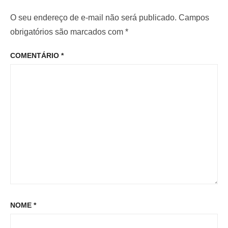
r
i
d
i
m
O seu endereço de e-mail não será publicado.
Campos
e
o
o
obrigatórios são marcados com
*
P
r
p
o
COMENTÁRIO
*
:
o
s
s
t
t
:
NOME
*