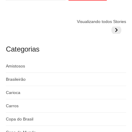
Flamengo
Globo quer
Lesão tir
Visualizando todos Stories
prepara cartada
rivalizar com
Wesley d
milionária por
CazéTV em
do Mund
craque
Flamengo x
argentino
River
Categorias
Amistosos
Brasileirão
Carioca
Carros
Copa do Brasil