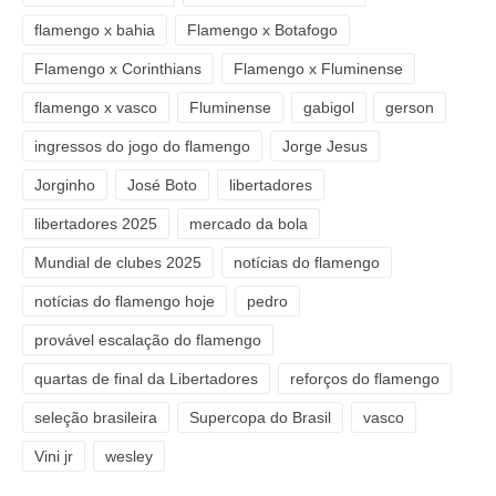
flamengo x bahia
Flamengo x Botafogo
Flamengo x Corinthians
Flamengo x Fluminense
flamengo x vasco
Fluminense
gabigol
gerson
ingressos do jogo do flamengo
Jorge Jesus
Jorginho
José Boto
libertadores
libertadores 2025
mercado da bola
Mundial de clubes 2025
notícias do flamengo
notícias do flamengo hoje
pedro
provável escalação do flamengo
quartas de final da Libertadores
reforços do flamengo
seleção brasileira
Supercopa do Brasil
vasco
Vini jr
wesley