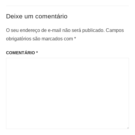
t
ó
ã
e
x
o
Deixe um comentário
r
i
d
i
m
O seu endereço de e-mail não será publicado.
Campos
e
o
o
obrigatórios são marcados com
*
P
r
p
o
COMENTÁRIO
*
:
o
s
s
t
t
: