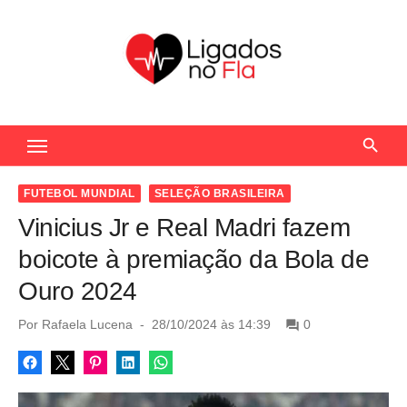
S
k
i
p
t
Seu Portal de Notícias do Flamengo
o
c
o
FUTEBOL MUNDIAL
SELEÇÃO BRASILEIRA
n
Vinicius Jr e Real Madri fazem
t
boicote à premiação da Bola de
e
Ouro 2024
n
t
P
Por
Rafaela Lucena
28/10/2024 às 14:39
0
o
s
t
e
d