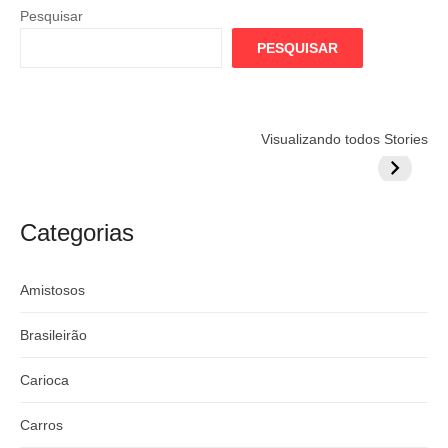
Pesquisar
PESQUISAR
Flamengo
Globo quer
Lesão tir
Visualizando todos Stories
prepara cartada
rivalizar com
Wesley d
milionária por
CazéTV em
do Mund
craque
Flamengo x
argentino
River
Categorias
Amistosos
Brasileirão
Carioca
Carros