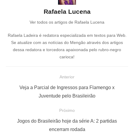
Rafaela Lucena
Ver todos os artigos de Rafaela Lucena
Rafaela Ladeira é redatora especializada em textos para Web.
Se atualize com as notícias do Mengão através dos artigos
dessa redatora e torcedora apaixonada pelo rubro-negro
carioca!
N
Anterior
a
P
Veja a Parcial de Ingressos para Flamengo x
v
o
Juventude pelo Brasileirão
e
s
Próximo
g
t
a
a
P
Jogos do Brasileirão hoje da série A: 2 partidas
ç
n
r
encerram rodada