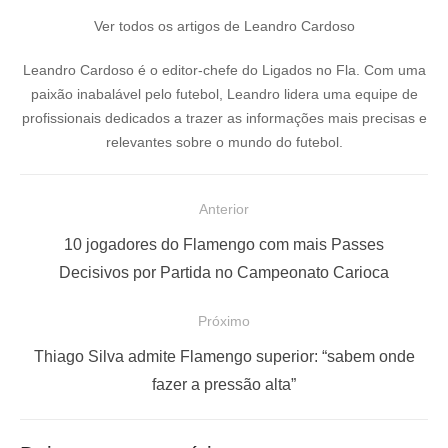
Ver todos os artigos de Leandro Cardoso
Leandro Cardoso é o editor-chefe do Ligados no Fla. Com uma
paixão inabalável pelo futebol, Leandro lidera uma equipe de
profissionais dedicados a trazer as informações mais precisas e
relevantes sobre o mundo do futebol.
N
Anterior
a
P
10 jogadores do Flamengo com mais Passes
v
o
Decisivos por Partida no Campeonato Carioca
e
s
Próximo
g
t
a
a
P
Thiago Silva admite Flamengo superior: “sabem onde
ç
n
r
fazer a pressão alta”
t
ó
ã
e
x