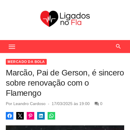
S
k
i
p
t
Seu Portal de Notícias do Flamengo
o
c
o
MERCADO DA BOLA
n
Marcão, Pai de Gerson, é sincero
t
sobre renovação com o
e
Flamengo
n
t
P
Por
Leandro Cardoso
17/03/2025 às 19:00
0
o
s
t
e
d