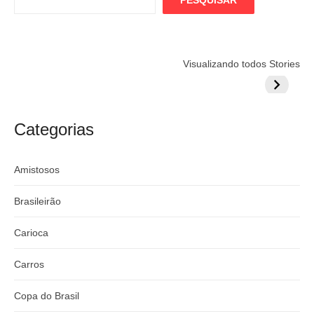
PESQUISAR
Flamengo
Globo quer
Lesão tir
Visualizando todos Stories
prepara cartada
rivalizar com
Wesley d
milionária por
CazéTV em
do Mund
craque
Flamengo x
argentino
River
Categorias
Amistosos
Brasileirão
Carioca
Carros
Copa do Brasil