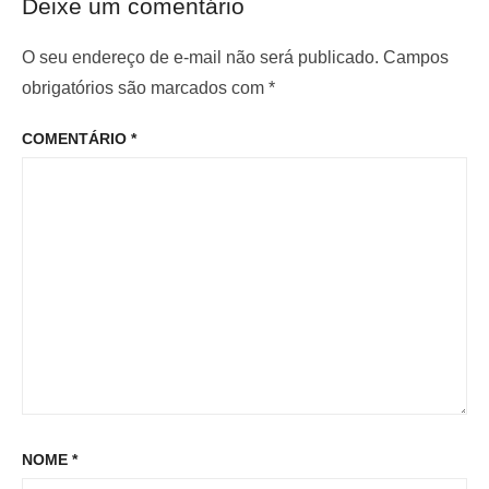
o
Deixe um comentário
r
i
d
i
m
O seu endereço de e-mail não será publicado.
Campos
e
o
o
obrigatórios são marcados com
*
P
r
p
o
COMENTÁRIO
*
:
o
s
s
t
t
:
NOME
*