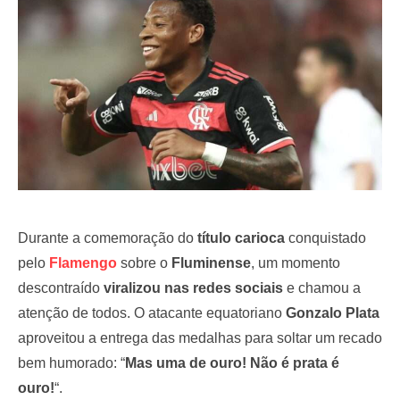
o
n
Durante a comemoração do
título carioca
conquistado
pelo
Flamengo
sobre o
Fluminense
, um momento
descontraído
viralizou nas redes sociais
e chamou a
atenção de todos. O atacante equatoriano
Gonzalo Plata
aproveitou a entrega das medalhas para soltar um recado
bem humorado: “
Mas uma de ouro! Não é prata é
ouro!
“.