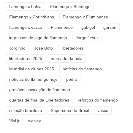
flamengo x bahia
Flamengo x Botafogo
Flamengo x Corinthians
Flamengo x Fluminense
flamengo x vasco
Fluminense
gabigol
gerson
ingressos do jogo do flamengo
Jorge Jesus
Jorginho
José Boto
libertadores
libertadores 2025
mercado da bola
Mundial de clubes 2025
notícias do flamengo
notícias do flamengo hoje
pedro
provável escalação do flamengo
quartas de final da Libertadores
reforços do flamengo
seleção brasileira
Supercopa do Brasil
vasco
Vini jr
wesley