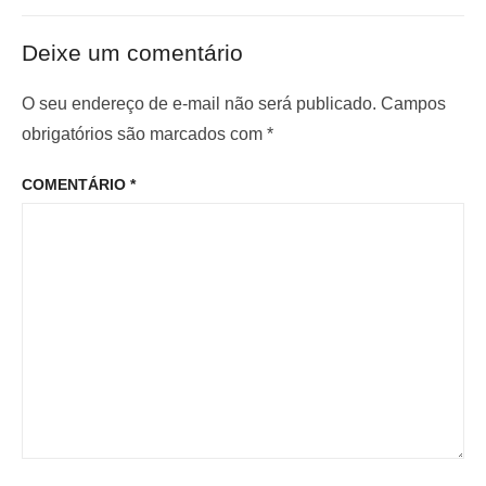
t
ó
ã
e
x
o
Deixe um comentário
r
i
d
i
m
O seu endereço de e-mail não será publicado.
Campos
e
o
o
obrigatórios são marcados com
*
P
r
p
o
COMENTÁRIO
*
:
o
s
s
t
t
: