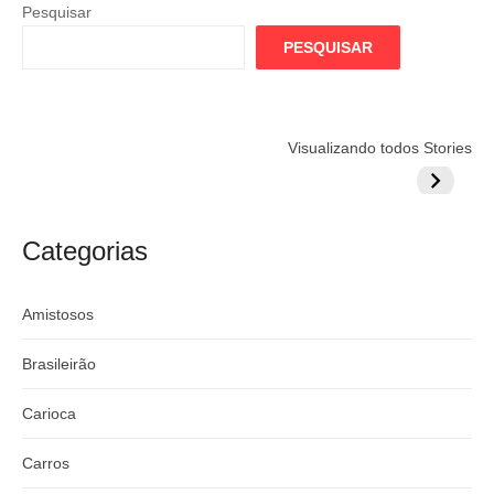
Pesquisar
PESQUISAR
Flamengo
Globo quer
Lesão tir
Visualizando todos Stories
prepara cartada
rivalizar com
Wesley d
milionária por
CazéTV em
do Mund
craque
Flamengo x
argentino
River
Categorias
Amistosos
Brasileirão
Carioca
Carros