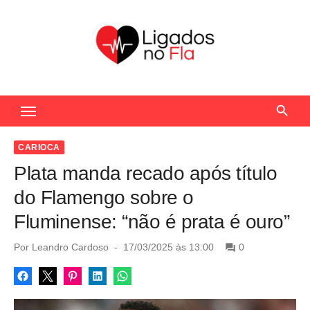
S
k
i
p
t
Seu Portal de Notícias do Flamengo
o
c
o
CARIOCA
n
Plata manda recado após título
t
do Flamengo sobre o
e
Fluminense: “não é prata é ouro”
n
t
P
Por
Leandro Cardoso
17/03/2025 às 13:00
0
o
s
t
e
d