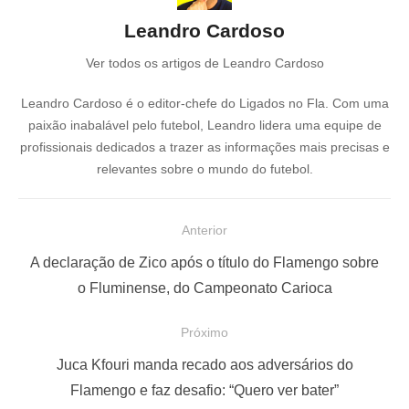
Leandro Cardoso
Ver todos os artigos de Leandro Cardoso
Leandro Cardoso é o editor-chefe do Ligados no Fla. Com uma
paixão inabalável pelo futebol, Leandro lidera uma equipe de
profissionais dedicados a trazer as informações mais precisas e
relevantes sobre o mundo do futebol.
N
Anterior
a
P
A declaração de Zico após o título do Flamengo sobre
v
o
o Fluminense, do Campeonato Carioca
e
s
Próximo
g
t
a
a
P
Juca Kfouri manda recado aos adversários do
ç
n
r
Flamengo e faz desafio: “Quero ver bater”