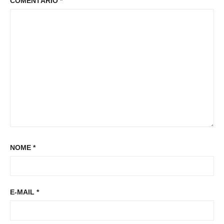
COMENTÁRIO
*
:
o
s
s
t
t
:
NOME
*
E-MAIL
*