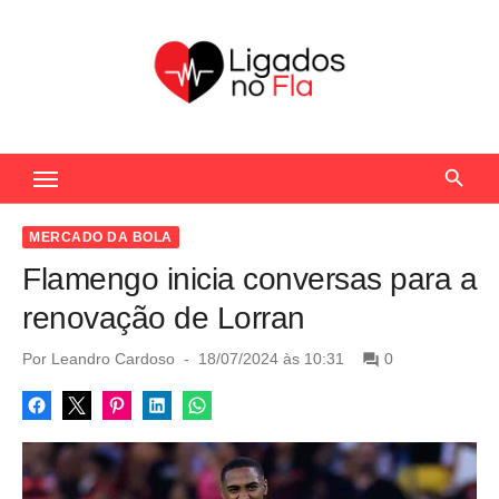
S
k
i
p
t
Seu Portal de Notícias do Flamengo
o
c
o
MERCADO DA BOLA
n
Flamengo inicia conversas para a
t
renovação de Lorran
e
n
P
Por
Leandro Cardoso
18/07/2024 às 10:31
0
o
t
s
t
e
d
o
n