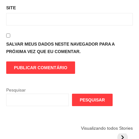
SITE
SALVAR MEUS DADOS NESTE NAVEGADOR PARA A
PRÓXIMA VEZ QUE EU COMENTAR.
Pesquisar
PESQUISAR
Flamengo
Globo quer
Lesão tir
Visualizando todos Stories
prepara cartada
rivalizar com
Wesley d