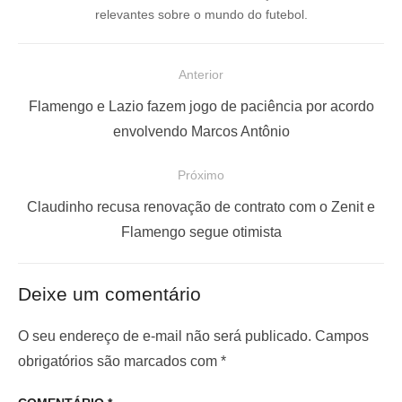
relevantes sobre o mundo do futebol.
N
Anterior
a
P
Flamengo e Lazio fazem jogo de paciência por acordo
v
o
envolvendo Marcos Antônio
e
s
Próximo
g
t
a
a
P
Claudinho recusa renovação de contrato com o Zenit e
ç
n
r
Flamengo segue otimista
t
ó
ã
e
x
o
Deixe um comentário
r
i
d
i
m
O seu endereço de e-mail não será publicado.
Campos
e
o
o
obrigatórios são marcados com
*
P
r
p
o