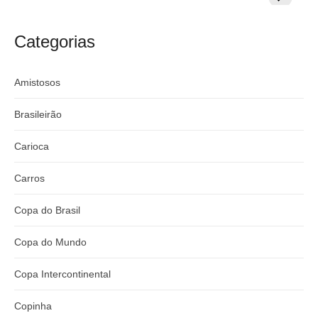
milionária por
CazéTV em
do Mund
craque
Flamengo x
argentino
River
Categorias
Amistosos
Brasileirão
Carioca
Carros
Copa do Brasil
Copa do Mundo
Copa Intercontinental
Copinha