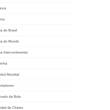
ioca
ros
a do Brasil
a do Mundo
a Intercontinental
inha
ebol Mundial
ertadores
cado da Bola
dial de Clubes