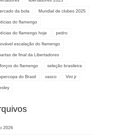
bertadores
libertadores 2025
ercado da bola
Mundial de clubes 2025
otícias do flamengo
otícias do flamengo hoje
pedro
rovável escalação do flamengo
artas de final da Libertadores
eforços do flamengo
seleção brasileira
upercopa do Brasil
vasco
Vini jr
esley
rquivos
ho 2026