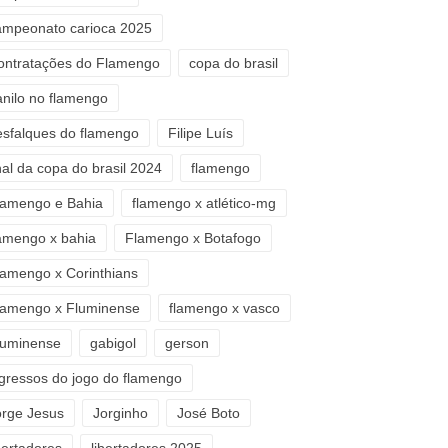
ampeonato carioca 2025
ontratações do Flamengo
copa do brasil
anilo no flamengo
esfalques do flamengo
Filipe Luís
nal da copa do brasil 2024
flamengo
lamengo e Bahia
flamengo x atlético-mg
lamengo x bahia
Flamengo x Botafogo
lamengo x Corinthians
lamengo x Fluminense
flamengo x vasco
luminense
gabigol
gerson
ngressos do jogo do flamengo
orge Jesus
Jorginho
José Boto