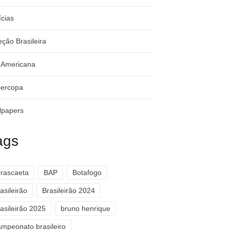
ícias
eção Brasileira
-Americana
ercopa
lpapers
ags
rrascaeta
BAP
Botafogo
asileirão
Brasileirão 2024
asileirão 2025
bruno henrique
ampeonato brasileiro