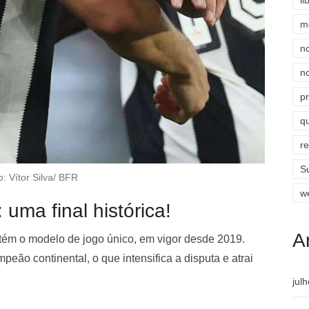
li
m
n
n
p
qu
r
S
o: Vítor Silva/ BFR
w
 uma final histórica!
A
tém o modelo de jogo único, em vigor desde 2019.
peão continental, o que intensifica a disputa e atrai
jul