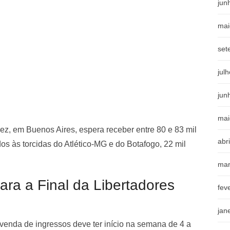
jun
mai
set
jul
jun
mai
z, em Buenos Aires, espera receber entre 80 e 83 mil
abr
os às torcidas do Atlético-MG e do Botafogo, 22 mil
mar
ara a Final da Libertadores
fev
jan
 venda de ingressos deve ter início na semana de 4 a