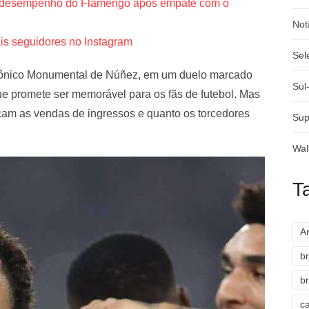
 o desempenho do Flamengo após empate com o
Not
s seguidores no Instagram
Sel
 icônico Monumental de Núñez, em um duelo marcado
Sul
e promete ser memorável para os fãs de futebol. Mas
çam as vendas de ingressos e quanto os torcedores
Sup
Wal
T
A
br
br
c