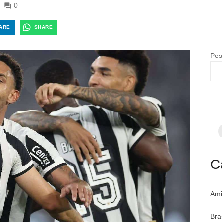
0
ARE
SHARE
Pes
F
p
m
c
a
C
Ami
Bra