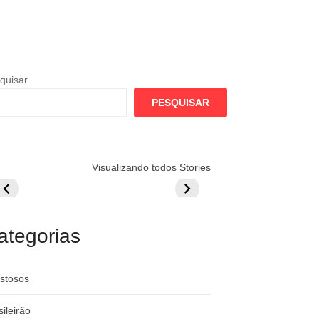
quisar
PESQUISAR
lamengo
Globo quer
Lesão tira
Visualizando todos Stories
repara cartada
rivalizar com
Wesley da Co
ilionária por
CazéTV em
do Mundo
raque
Flamengo x
rgentino
River
ategorias
stosos
sileirão