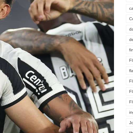
c
C
d
d
fi
F
f
F
F
F
i
J