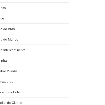
ioca
ros
a do Brasil
a do Mundo
a Intercontinental
inha
ebol Mundial
ertadores
cado da Bola
dial de Clubes