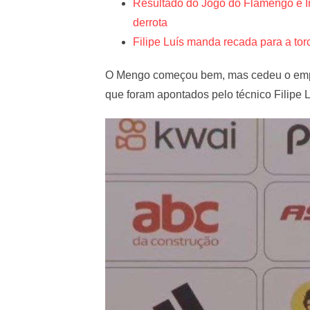
Resultado do Jogo do Flamengo e In
derrota
Filipe Luís manda recada para a to
O Mengo começou bem, mas cedeu o empa
que foram apontados pelo técnico Filipe L