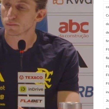
c
C
d
d
fi
F
f
F
F
F
i
J