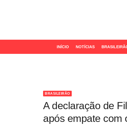
S
k
i
p
t
o
INÍCIO
NOTÍCIAS
BRASILEIRÃ
c
o
n
t
e
n
BRASILEIRÃO
t
A declaração de F
após empate com o