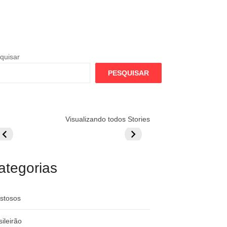
quisar
PESQUISAR
lamengo
Globo quer
Lesão tira
Visualizando todos Stories
repara cartada
rivalizar com
Wesley da Co
ilionária por
CazéTV em
do Mundo
raque
Flamengo x
rgentino
River
ategorias
stosos
sileirão