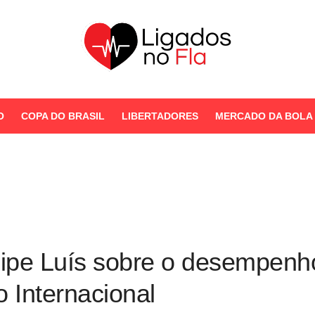
Seu Portal de Notícias do
Flamengo
O
COPA DO BRASIL
LIBERTADORES
MERCADO DA BOLA
STORIES
ilipe Luís sobre o desempen
 Internacional