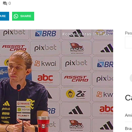
0
ARE
SHARE
Pes
F
p
m
c
a
C
Ami
Bra