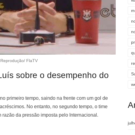
li
m
n
n
p
qu
 Reprodução/ FlaTV
r
 Luís sobre o desempenho do
S
w
o primeiro tempo, saindo na frente com um gol de
A
s acréscimos. No entanto, no segundo tempo, o time
m razão da pressão imposta pelo Internacional.
jul