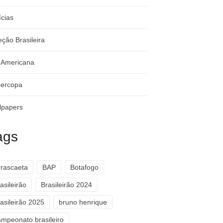
ícias
eção Brasileira
-Americana
ercopa
lpapers
ags
rrascaeta
BAP
Botafogo
asileirão
Brasileirão 2024
asileirão 2025
bruno henrique
ampeonato brasileiro