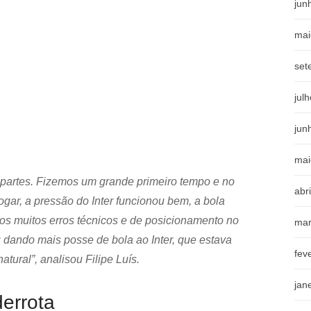
jun
mai
set
jul
jun
mai
 partes. Fizemos um grande primeiro tempo e no
abr
gar, a pressão do Inter funcionou bem, a bola
os muitos erros técnicos e de posicionamento no
mar
dando mais posse de bola ao Inter, que estava
fev
atural”, analisou Filipe Luís.
jan
errota