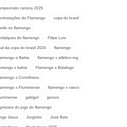
ampeonato carioca 2025
ontratações do Flamengo
copa do brasil
anilo no flamengo
esfalques do flamengo
Filipe Luís
nal da copa do brasil 2024
flamengo
lamengo e Bahia
flamengo x atlético-mg
lamengo x bahia
Flamengo x Botafogo
lamengo x Corinthians
lamengo x Fluminense
flamengo x vasco
luminense
gabigol
gerson
ngressos do jogo do flamengo
orge Jesus
Jorginho
José Boto