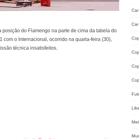
Car
Car
a posição do Flamengo na parte de cima da tabela do
Cop
 com o Internacional, ocorrido na quarta-feira (30),
ssão técnica insatisfeitos.
Cop
Cop
Cop
Fut
Lib
Mer
Mun