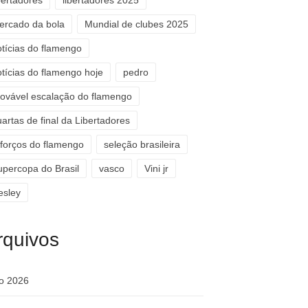
bertadores
libertadores 2025
ercado da bola
Mundial de clubes 2025
otícias do flamengo
otícias do flamengo hoje
pedro
rovável escalação do flamengo
artas de final da Libertadores
eforços do flamengo
seleção brasileira
upercopa do Brasil
vasco
Vini jr
esley
rquivos
ho 2026