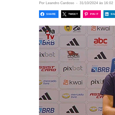
P
Por
Leandro Cardoso
31/10/2024 às 16:02
o
s
SHARE
TWEET
PIN IT
SH
t
e
d
o
n