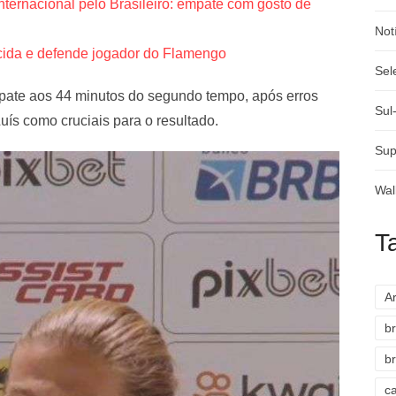
ternacional pelo Brasileiro: empate com gosto de
Not
rcida e defende jogador do Flamengo
Sel
te aos 44 minutos do segundo tempo, após erros
Sul
uís como cruciais para o resultado.
Sup
Wal
T
A
br
br
c