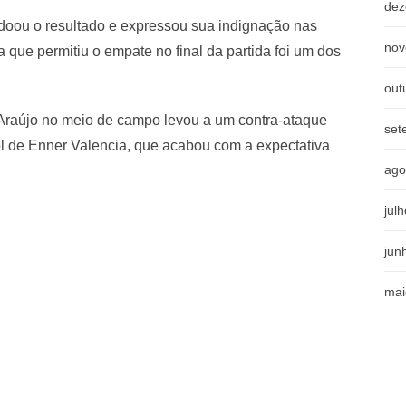
dez
rdoou o resultado e expressou sua indignação nas
nov
 que permitiu o empate no final da partida foi um dos
out
 Araújo no meio de campo levou a um contra-ataque
set
ol de Enner Valencia, que acabou com a expectativa
ago
jul
jun
mai