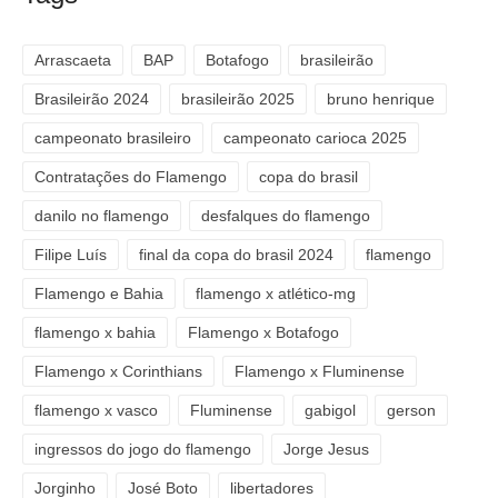
Arrascaeta
BAP
Botafogo
brasileirão
Brasileirão 2024
brasileirão 2025
bruno henrique
campeonato brasileiro
campeonato carioca 2025
Contratações do Flamengo
copa do brasil
danilo no flamengo
desfalques do flamengo
Filipe Luís
final da copa do brasil 2024
flamengo
Flamengo e Bahia
flamengo x atlético-mg
flamengo x bahia
Flamengo x Botafogo
Flamengo x Corinthians
Flamengo x Fluminense
flamengo x vasco
Fluminense
gabigol
gerson
ingressos do jogo do flamengo
Jorge Jesus
Jorginho
José Boto
libertadores