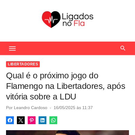
S
k
i
p
t
Seu Portal de Notícias do Flamengo
o
c
o
LIBERTADORES
n
Qual é o próximo jogo do
t
Flamengo na Libertadores, após
e
vitória sobre a LDU
n
t
P
Por
Leandro Cardoso
16/05/2025 às 11:37
o
s
t
e
d