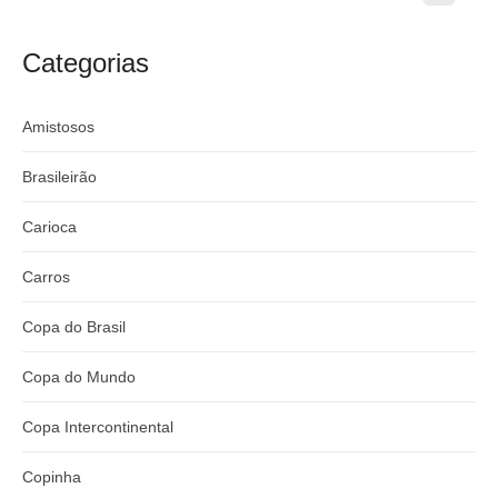
t
craque
Flamengo x
t
argentino
River
Categorias
:
Amistosos
Brasileirão
Carioca
Carros
Copa do Brasil
Copa do Mundo
Copa Intercontinental
Copinha