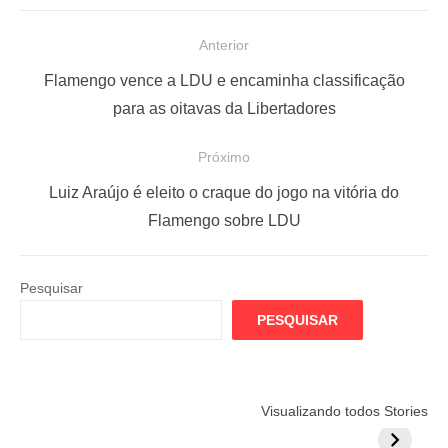
N
Anterior
a
P
Flamengo vence a LDU e encaminha classificação
v
o
para as oitavas da Libertadores
e
s
Próximo
g
t
a
a
P
Luiz Araújo é eleito o craque do jogo na vitória do
ç
n
r
Flamengo sobre LDU
t
ó
ã
e
x
o
Pesquisar
r
i
d
PESQUISAR
i
m
e
o
o
P
r
p
o
Flamengo
Globo quer
Lesão tir
Visualizando todos Stories
:
o
prepara cartada
rivalizar com
Wesley d
s
s
milionária por
CazéTV em
do Mund