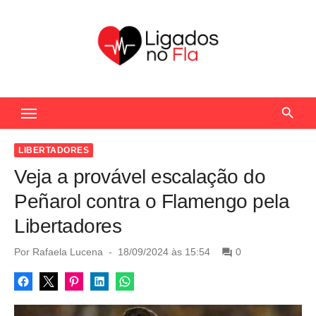
S
k
i
p
t
Seu Portal de Notícias do Flamengo
o
c
o
LIBERTADORES
n
Veja a provável escalação do
t
Peñarol contra o Flamengo pela
e
Libertadores
n
t
P
Por
Rafaela Lucena
18/09/2024 às 15:54
0
o
s
t
e
d