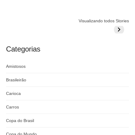
Flamengo
Globo quer
Lesão tir
Visualizando todos Stories
prepara cartada
rivalizar com
Wesley d
milionária por
CazéTV em
do Mund
craque
Flamengo x
argentino
River
Categorias
Amistosos
Brasileirão
Carioca
Carros
Copa do Brasil
Copa do Mundo