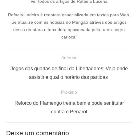
Ver todos os artigos de Rafaela Lucena
Rafaela Ladeira é redatora especializada em textos para Web.
Se atualize com as notícias do Mengão através dos artigos
dessa redatora e torcedora apaixonada pelo rubro-negro
carioca!
N
Anterior
a
P
Jogos das quartas de final da Libertadores: Veja onde
v
o
assistir e qual o horário das partidas
e
s
Próximo
g
t
a
a
P
Reforço do Flamengo treina bem e pode ser titular
ç
n
r
contra o Peñarol
t
ó
ã
e
x
o
Deixe um comentário
r
i