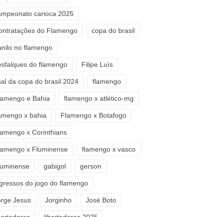
ampeonato carioca 2025
ontratações do Flamengo
copa do brasil
anilo no flamengo
esfalques do flamengo
Filipe Luís
nal da copa do brasil 2024
flamengo
lamengo e Bahia
flamengo x atlético-mg
lamengo x bahia
Flamengo x Botafogo
lamengo x Corinthians
lamengo x Fluminense
flamengo x vasco
luminense
gabigol
gerson
ngressos do jogo do flamengo
orge Jesus
Jorginho
José Boto