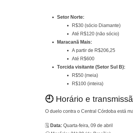
Setor Norte:
R$30 (sócio Diamante)
Até R$120 (não sócio)
Maracanã Mais:
A partir de R$206,25
Até R$600
Torcida visitante (Setor Sul B):
R$50 (meia)
R$100 (inteira)
🕘
Horário e transmissã
O duelo contra o Central Córdoba está m
🗓️
Data:
Quarta-feira, 09 de abril