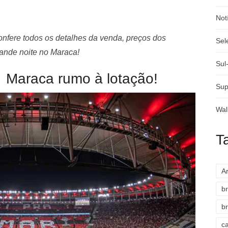
Not
onfere todos os detalhes da venda, preços dos
Sel
rande noite no Maraca!
Sul
 Maraca rumo à lotação!
Sup
Wal
T
A
br
br
c