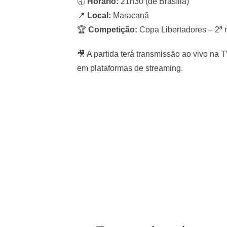
🕤
Horário:
21h30 (de Brasília)
📍
Local:
Maracanã
🏆
Competição:
Copa Libertadores – 2ª 
🎥 A partida terá transmissão ao vivo na
em plataformas de streaming.