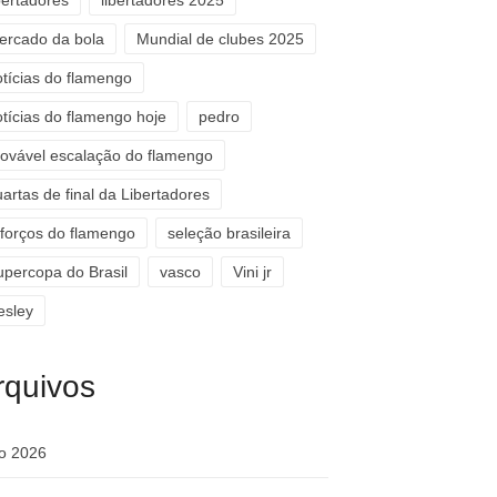
bertadores
libertadores 2025
ercado da bola
Mundial de clubes 2025
otícias do flamengo
otícias do flamengo hoje
pedro
rovável escalação do flamengo
artas de final da Libertadores
eforços do flamengo
seleção brasileira
upercopa do Brasil
vasco
Vini jr
esley
rquivos
ho 2026