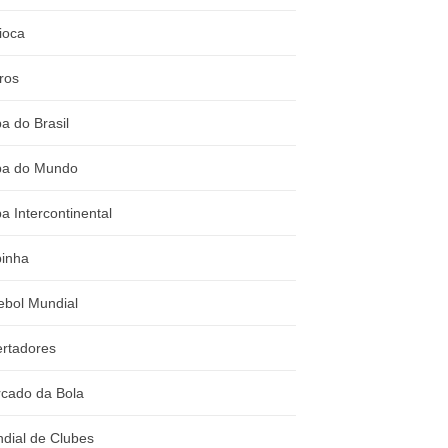
ioca
ros
a do Brasil
a do Mundo
a Intercontinental
inha
ebol Mundial
ertadores
cado da Bola
dial de Clubes