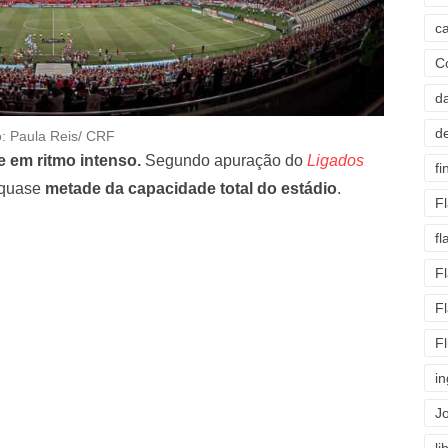
c
C
d
d
o: Paula Reis/ CRF
 em ritmo intenso.
Segundo apuração do
Ligados
fi
 quase
metade da capacidade total do estádio
.
F
f
F
F
F
i
J