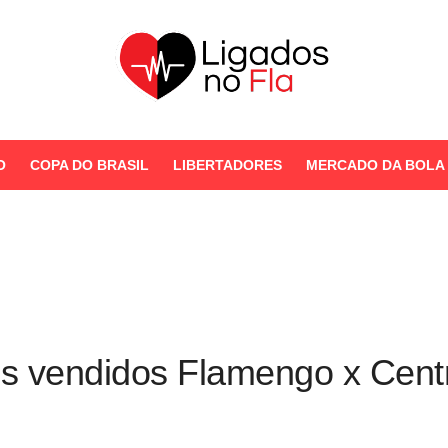
Seu Portal de Notícias do
Flamengo
O
COPA DO BRASIL
LIBERTADORES
MERCADO DA BOLA
STORIES
os vendidos Flamengo x Cent