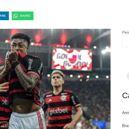
ARE
SHARE
Pes
F
p
m
c
a
C
Ami
Bra