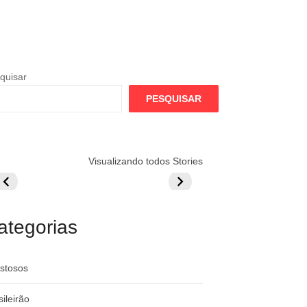
quisar
PESQUISAR
lamengo
Globo quer
Lesão tira
Visualizando todos Stories
repara cartada
rivalizar com
Wesley da Co
ilionária por
CazéTV em
do Mundo
raque
Flamengo x
rgentino
River
ategorias
stosos
sileirão