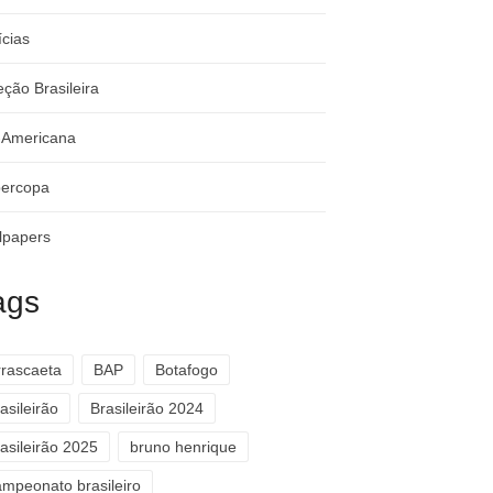
ícias
eção Brasileira
-Americana
ercopa
lpapers
ags
rrascaeta
BAP
Botafogo
asileirão
Brasileirão 2024
asileirão 2025
bruno henrique
ampeonato brasileiro