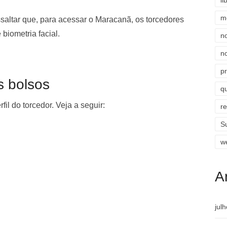
li
m
ssaltar que, para acessar o Maracanã, os torcedores
biometria facial.
n
n
p
s bolsos
qu
fil do torcedor. Veja a seguir:
r
S
w
A
jul