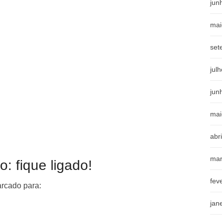
jun
mai
set
jul
jun
mai
abr
mar
o: fique ligado!
fev
arcado para:
jan