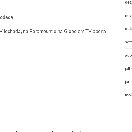
dez
nov
rodada
out
 TV fechada, na Paramount e na Globo em TV aberta
set
ago
jul
jun
mai