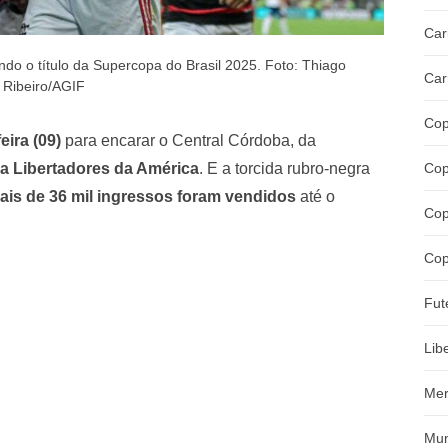
Car
o o título da Supercopa do Brasil 2025. Foto: Thiago
Car
Ribeiro/AGIF
Cop
eira (09)
para encarar o Central Córdoba, da
 Libertadores da América
. E a torcida rubro-negra
Cop
ais de 36 mil ingressos foram vendidos
até o
Cop
Cop
Fut
Lib
Mer
Mun