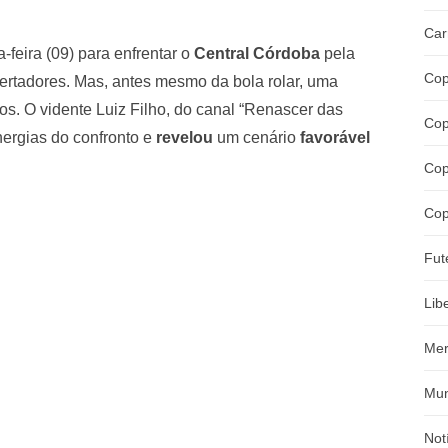
Car
feira (09) para enfrentar o
Central Córdoba
pela
Cop
ertadores. Mas, antes mesmo da bola rolar, uma
ros. O vidente Luiz Filho, do canal “Renascer das
Cop
energias do confronto e
revelou
um cenário
favorável
Cop
Cop
Fut
Lib
Mer
Mun
Not