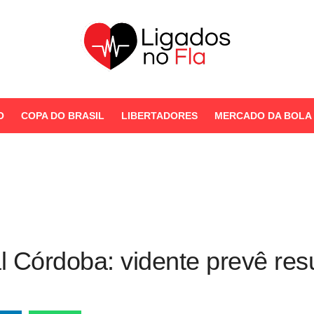
Seu Portal de Notícias do
Flamengo
O
COPA DO BRASIL
LIBERTADORES
MERCADO DA BOLA
STORIES
 Córdoba: vidente prevê resu