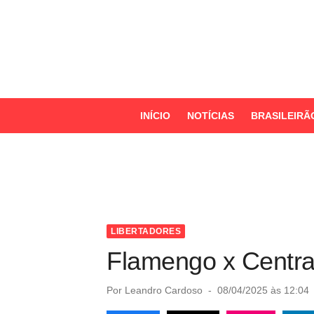
S
k
i
p
t
o
INÍCIO
NOTÍCIAS
BRASILEIRÃ
c
o
n
t
e
n
LIBERTADORES
t
Flamengo x Central
P
Por
Leandro Cardoso
08/04/2025 às 12:04
o