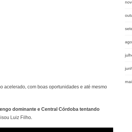
nov
out
set
ago
jul
jun
mai
tmo acelerado, com boas oportunidades e até mesmo
mengo dominante e Central Córdoba tentando
lisou Luiz Filho.