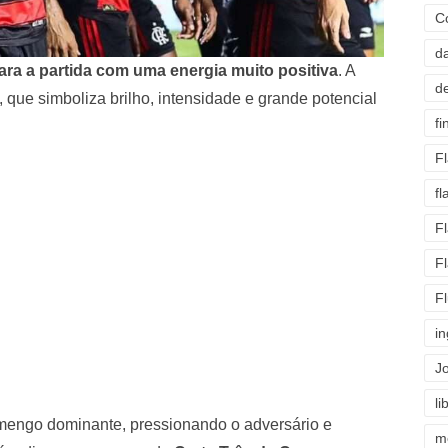
C
d
ra a partida com uma energia muito positiva
. A
d
, que simboliza brilho, intensidade e grande potencial
fi
F
f
F
F
F
i
J
li
amengo dominante, pressionando o adversário e
m