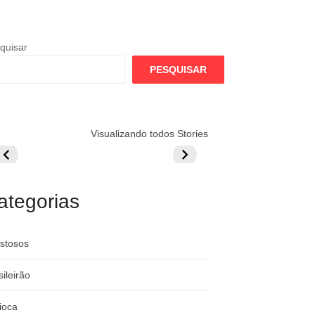
quisar
PESQUISAR
lamengo
Globo quer
Lesão tira
Visualizando todos Stories
repara cartada
rivalizar com
Wesley da Co
ilionária por
CazéTV em
do Mundo
raque
Flamengo x
rgentino
River
ategorias
stosos
sileirão
ioca