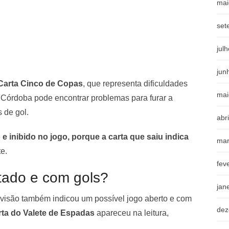
mai
set
jul
jun
Carta Cinco de Copas
, que representa dificuldades
mai
l Córdoba pode encontrar problemas para furar a
 de gol.
abr
e inibido no jogo, porque a carta que saiu indica
mar
te.
fev
tado e com gols?
jan
evisão também indicou um possível jogo aberto e com
dez
rta do Valete de Espadas
apareceu na leitura,