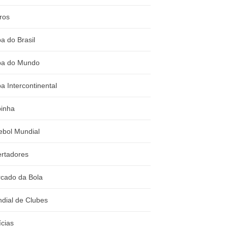
ros
a do Brasil
a do Mundo
a Intercontinental
inha
ebol Mundial
ertadores
cado da Bola
dial de Clubes
ícias