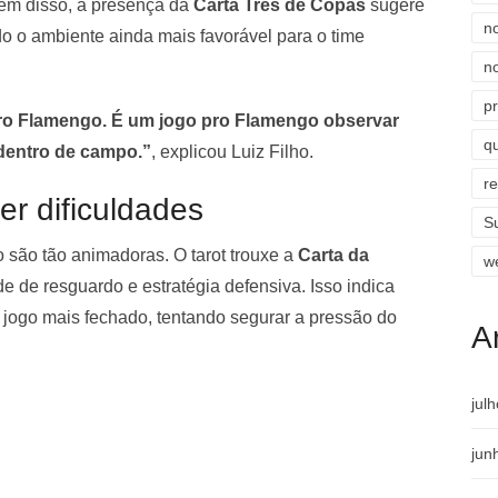
lém disso, a presença da
Carta Três de Copas
sugere
n
ndo o ambiente ainda mais favorável para o time
n
p
pro Flamengo. É um jogo pro Flamengo observar
qu
dentro de campo.”
, explicou Luiz Filho.
r
er dificuldades
S
o são tão animadoras. O tarot trouxe a
Carta da
w
e de resguardo e estratégia defensiva. Isso indica
 jogo mais fechado, tentando segurar a pressão do
A
jul
jun