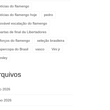
otícias do flamengo
otícias do flamengo hoje
pedro
rovável escalação do flamengo
artas de final da Libertadores
eforços do flamengo
seleção brasileira
upercopa do Brasil
vasco
Vini jr
esley
rquivos
ho 2026
ho 2026