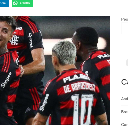
ARE
SHARE
Pes
F
p
m
c
a
C
Ami
Bra
Car