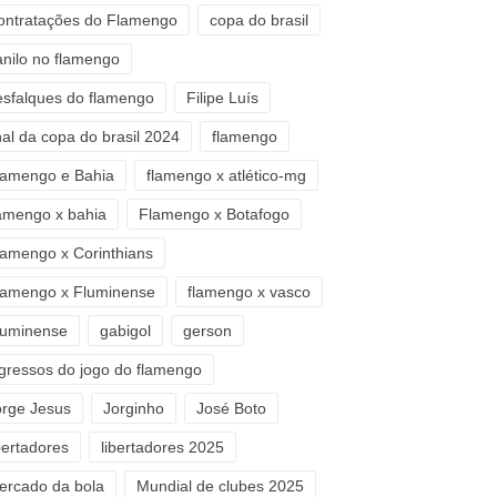
ontratações do Flamengo
copa do brasil
anilo no flamengo
esfalques do flamengo
Filipe Luís
nal da copa do brasil 2024
flamengo
lamengo e Bahia
flamengo x atlético-mg
lamengo x bahia
Flamengo x Botafogo
lamengo x Corinthians
lamengo x Fluminense
flamengo x vasco
luminense
gabigol
gerson
ngressos do jogo do flamengo
orge Jesus
Jorginho
José Boto
bertadores
libertadores 2025
ercado da bola
Mundial de clubes 2025