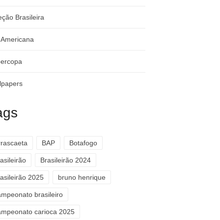
eção Brasileira
-Americana
ercopa
lpapers
ags
rrascaeta
BAP
Botafogo
asileirão
Brasileirão 2024
asileirão 2025
bruno henrique
ampeonato brasileiro
ampeonato carioca 2025