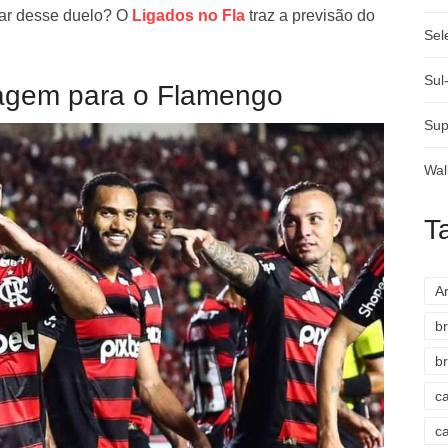
rar desse duelo? O
Ligados no Fla
traz a previsão do
Sel
Sul
tagem para o Flamengo
Sup
Wal
T
A
br
br
c
c