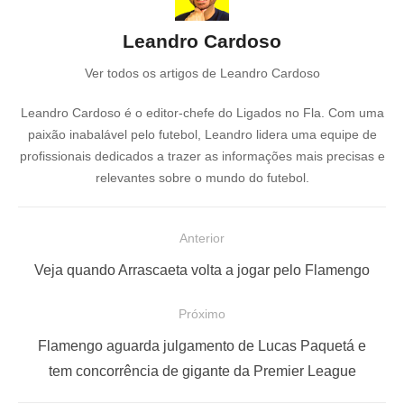
Leandro Cardoso
Ver todos os artigos de Leandro Cardoso
Leandro Cardoso é o editor-chefe do Ligados no Fla. Com uma
paixão inabalável pelo futebol, Leandro lidera uma equipe de
profissionais dedicados a trazer as informações mais precisas e
relevantes sobre o mundo do futebol.
N
Anterior
a
P
Veja quando Arrascaeta volta a jogar pelo Flamengo
v
o
e
Próximo
s
g
P
t
Flamengo aguarda julgamento de Lucas Paquetá e
a
r
a
tem concorrência de gigante da Premier League
ç
ó
n