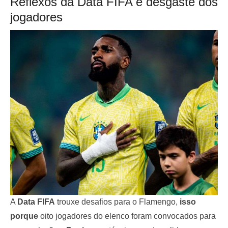
Reflexos da Data FIFA e desgaste dos
jogadores
A
Data FIFA
trouxe desafios para o Flamengo,
isso
porque
oito jogadores do elenco foram convocados para