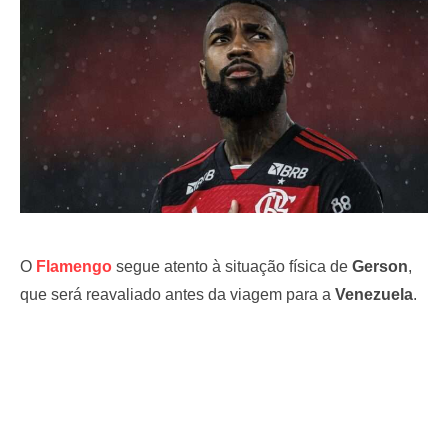
o
n
O
Flamengo
segue atento à situação física de
Gerson
,
que será reavaliado antes da viagem para a
Venezuela
.