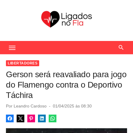
S
k
i
p
t
Seu Portal de Notícias do Flamengo
o
c
o
LIBERTADORES
n
Gerson será reavaliado para jogo
t
do Flamengo contra o Deportivo
e
Táchira
n
t
P
Por
Leandro Cardoso
01/04/2025 às 08:30
o
s
t
e
d