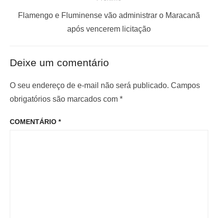
g
t
a
a
P
Flamengo e Fluminense vão administrar o Maracanã
ç
n
r
após vencerem licitação
t
ó
ã
e
x
o
Deixe um comentário
r
i
d
i
m
O seu endereço de e-mail não será publicado.
Campos
e
o
o
obrigatórios são marcados com
*
P
r
p
o
COMENTÁRIO
*
:
o
s
s
t
t
: