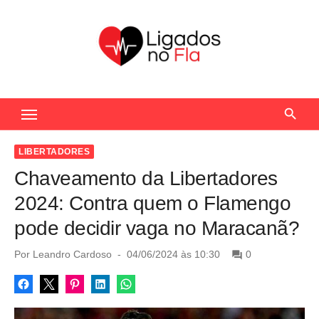
S
k
i
p
t
Seu Portal de Notícias do Flamengo
o
c
o
LIBERTADORES
n
Chaveamento da Libertadores
t
2024: Contra quem o Flamengo
e
pode decidir vaga no Maracanã?
n
t
P
Por
Leandro Cardoso
04/06/2024 às 10:30
0
o
s
t
e
d