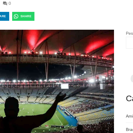
0
ARE
SHARE
Pes
F
p
m
c
a
C
Ami
Bra