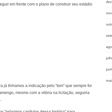
dez
eguir em frente com o plano de construir seu estádio
nov
out
set
ago
jul
jun
mai
 já tínhamos a indicação pelo “tom” que sempre foi
amengo, mesmo com a vitória na licitação, seguiria
.
s “próximos capítulos dessa história” para