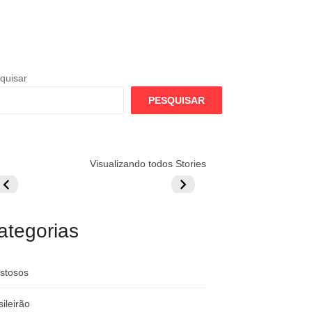
quisar
PESQUISAR
lamengo
Globo quer
Lesão tira
Visualizando todos Stories
repara cartada
rivalizar com
Wesley da Co
ilionária por
CazéTV em
do Mundo
raque
Flamengo x
rgentino
River
ategorias
stosos
sileirão