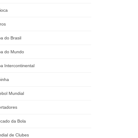
ioca
ros
a do Brasil
a do Mundo
a Intercontinental
inha
ebol Mundial
ertadores
cado da Bola
dial de Clubes