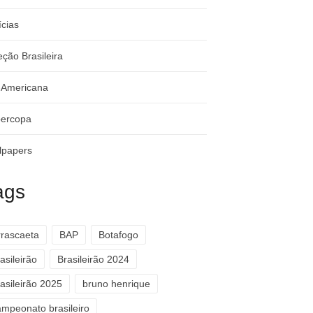
ícias
eção Brasileira
-Americana
ercopa
lpapers
ags
rrascaeta
BAP
Botafogo
asileirão
Brasileirão 2024
asileirão 2025
bruno henrique
ampeonato brasileiro