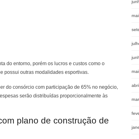
jun
mai
set
jul
jun
ta do entorno, porém os lucros e custos como o
mai
 possui outras modalidades esportivas.
abr
der do consórcio com participação de 65% no negócio,
despesas serão distribuídas proporcionalmente às
mar
fev
com plano de construção de
jan