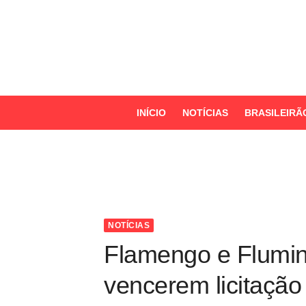
S
k
i
p
t
o
INÍCIO
NOTÍCIAS
BRASILEIRÃ
c
o
n
t
e
n
NOTÍCIAS
t
Flamengo e Flumin
vencerem licitação