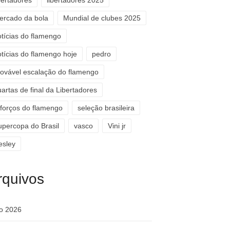
bertadores
libertadores 2025
ercado da bola
Mundial de clubes 2025
otícias do flamengo
otícias do flamengo hoje
pedro
rovável escalação do flamengo
artas de final da Libertadores
eforços do flamengo
seleção brasileira
upercopa do Brasil
vasco
Vini jr
esley
rquivos
ho 2026