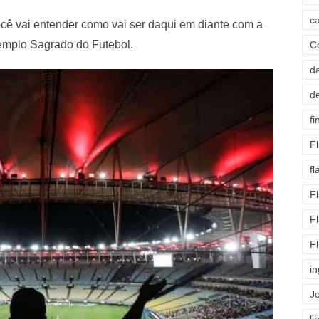
c
ocê vai entender como vai ser daqui em diante com a
emplo Sagrado do Futebol.
C
d
d
fi
F
f
F
F
F
i
J