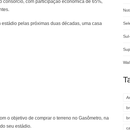
do consórcio, com participação econômica de 65%,
ntes.
Not
m estádio pelas próximas duas décadas, uma casa
Sel
Sul
Sup
Wal
T
A
br
com o objetivo de comprar o terreno no Gasômetro, na
br
do seu estádio.
c