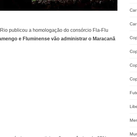
Car
Car
 Rio publicou a homologação do consórcio Fla-Flu
Cop
amengo e Fluminense vão administrar o Maracanã
Cop
Cop
Cop
Fut
Lib
Mer
Mun