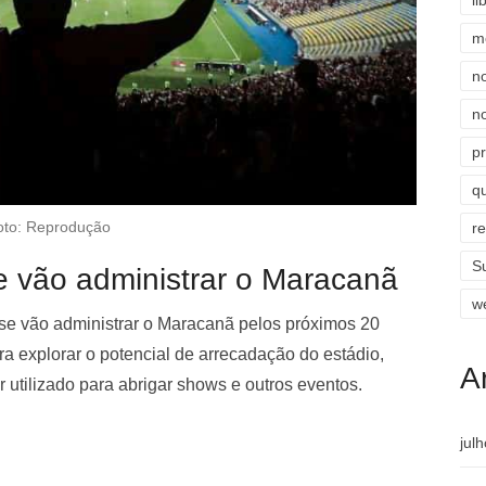
li
m
n
n
p
qu
oto: Reprodução
r
S
 vão administrar o Maracanã
w
se vão administrar o Maracanã pelos próximos 20
ra explorar o potencial de arrecadação do estádio,
A
r utilizado para abrigar shows e outros eventos.
jul