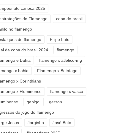
ampeonato carioca 2025
ontratações do Flamengo
copa do brasil
anilo no flamengo
esfalques do flamengo
Filipe Luís
nal da copa do brasil 2024
flamengo
lamengo e Bahia
flamengo x atlético-mg
lamengo x bahia
Flamengo x Botafogo
lamengo x Corinthians
lamengo x Fluminense
flamengo x vasco
luminense
gabigol
gerson
ngressos do jogo do flamengo
orge Jesus
Jorginho
José Boto