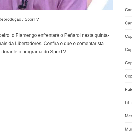
Car
Reprodução / SporTV
Car
eiro, o Flamengo enfrentará o Peñarol nesta quinta-
Cop
ais da Libertadores. Confira o que o comentarista
Cop
, durante o programa do SporTV.
Cop
Cop
Fut
Lib
Mer
Mun