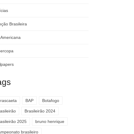
ícias
eção Brasileira
-Americana
ercopa
lpapers
ags
rrascaeta
BAP
Botafogo
asileirão
Brasileirão 2024
asileirão 2025
bruno henrique
ampeonato brasileiro