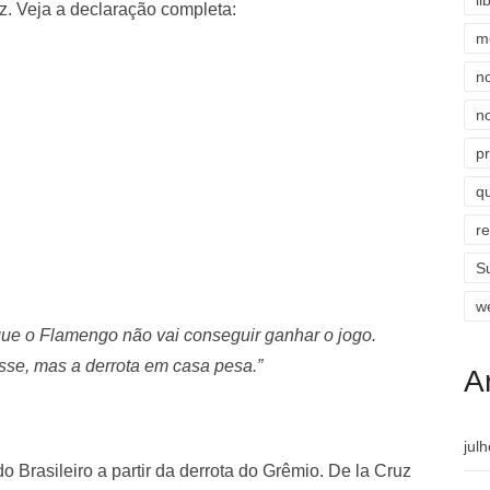
li
z. Veja a declaração completa:
m
n
n
p
qu
r
S
w
ue o Flamengo não vai conseguir ganhar o jogo.
sse, mas a derrota em casa pesa.”
A
jul
o Brasileiro a partir da derrota do Grêmio. De la Cruz