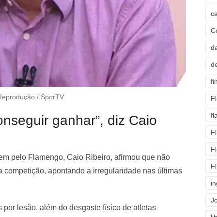
c
C
d
d
fi
Reprodução / SporTV
F
f
nseguir ganhar”, diz Caio
F
F
em pelo Flamengo, Caio Ribeiro, afirmou que não
F
a competição, apontando a irregularidade nas últimas
i
J
por lesão, além do desgaste físico de atletas