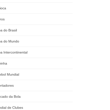
ioca
ros
a do Brasil
a do Mundo
a Intercontinental
inha
ebol Mundial
ertadores
cado da Bola
dial de Clubes