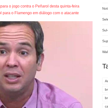
ara o jogo contra o Peñarol desta quinta-feira
Not
gol para o Flamengo em diálogo com o atacante
Sel
Sul
Sup
Wal
T
A
br
br
c