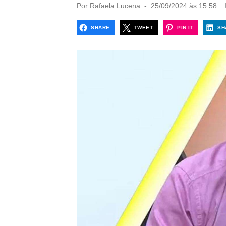
P
Por
Rafaela Lucena
25/09/2024 às 15:58
o
s
SHARE
TWEET
PIN IT
SH
t
e
d
o
n