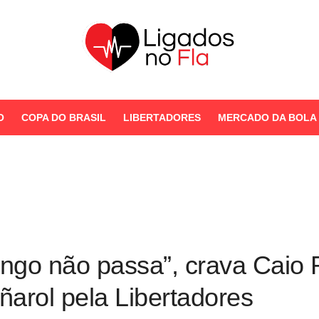
Seu Portal de Notícias do
Flamengo
O
COPA DO BRASIL
LIBERTADORES
MERCADO DA BOLA
STORIES
ngo não passa”, crava Caio R
ñarol pela Libertadores