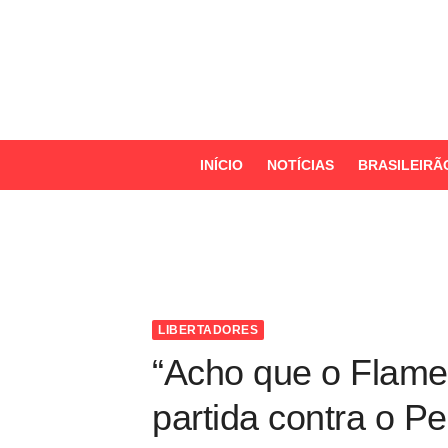
S
k
i
p
t
o
INÍCIO
NOTÍCIAS
BRASILEIRÃ
c
o
n
t
e
n
LIBERTADORES
t
“Acho que o Flame
partida contra o Pe