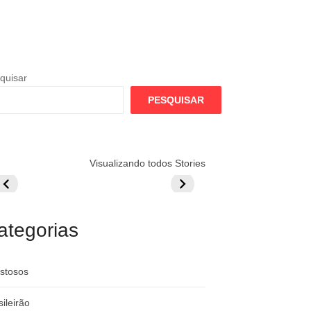
quisar
PESQUISAR
lamengo
Globo quer
Lesão tira
Visualizando todos Stories
repara cartada
rivalizar com
Wesley da Co
ilionária por
CazéTV em
do Mundo
raque
Flamengo x
rgentino
River
ategorias
stosos
sileirão