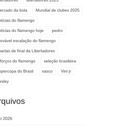
bertadores
libertadores 2025
ercado da bola
Mundial de clubes 2025
otícias do flamengo
otícias do flamengo hoje
pedro
rovável escalação do flamengo
artas de final da Libertadores
eforços do flamengo
seleção brasileira
upercopa do Brasil
vasco
Vini jr
esley
rquivos
ho 2026