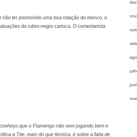
dez
nov
or não ter promovido uma boa rotação do elenco, o
 atuações do rubro-negro carioca. O comentarista
out
set
ago
jul
jun
mai
 Reconheço que o Flamengo não vem jogando bem e
ítica a Tite, mais do que técnica, é sobre a falta de