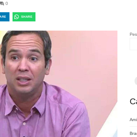
0
ARE
SHARE
Pes
F
p
m
c
a
C
Ami
Bra