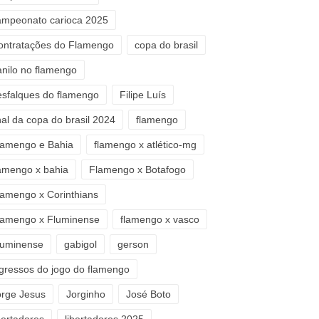
ampeonato carioca 2025
ontratações do Flamengo
copa do brasil
anilo no flamengo
esfalques do flamengo
Filipe Luís
nal da copa do brasil 2024
flamengo
lamengo e Bahia
flamengo x atlético-mg
lamengo x bahia
Flamengo x Botafogo
lamengo x Corinthians
lamengo x Fluminense
flamengo x vasco
luminense
gabigol
gerson
ngressos do jogo do flamengo
orge Jesus
Jorginho
José Boto