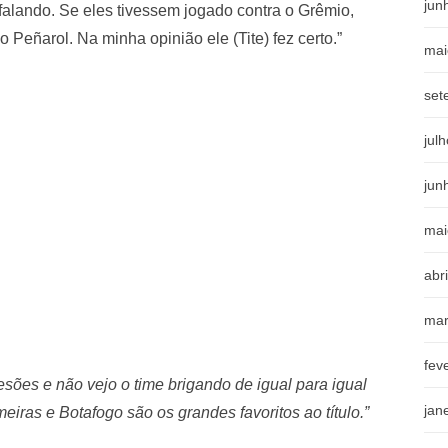
jun
falando. Se eles tivessem jogado contra o Grêmio,
Peñarol. Na minha opinião ele (Tite) fez certo.”
mai
set
jul
jun
mai
abr
mar
fev
sões e não vejo o time brigando de igual para igual
jan
iras e Botafogo são os grandes favoritos ao título.”