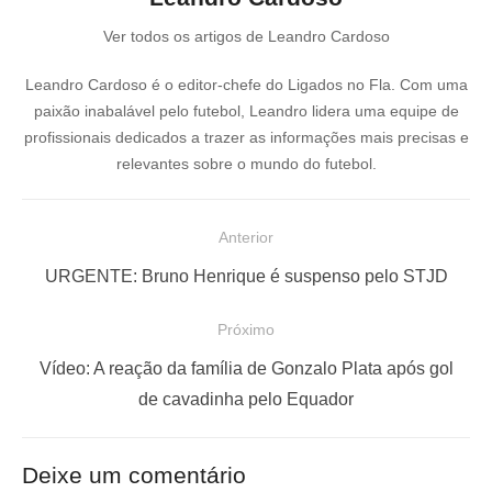
Ver todos os artigos de Leandro Cardoso
Leandro Cardoso é o editor-chefe do Ligados no Fla. Com uma
paixão inabalável pelo futebol, Leandro lidera uma equipe de
profissionais dedicados a trazer as informações mais precisas e
relevantes sobre o mundo do futebol.
N
Anterior
a
P
URGENTE: Bruno Henrique é suspenso pelo STJD
v
o
e
Próximo
s
g
P
t
Vídeo: A reação da família de Gonzalo Plata após gol
a
r
a
de cavadinha pelo Equador
ç
ó
n
x
t
ã
Deixe um comentário
i
e