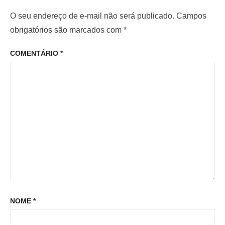
o
m
r
O seu endereço de e-mail não será publicado.
Campos
d
o
i
obrigatórios são marcados com
*
e
p
o
P
COMENTÁRIO
*
o
r
o
s
:
s
t
t
:
NOME
*