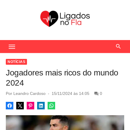
S
k
i
p
t
Seu Portal de Notícias do Flamengo
o
c
o
NOTÍCIAS
n
Jogadores mais ricos do mundo
t
2024
e
n
P
Por
Leandro Cardoso
15/11/2024 às 14:05
0
o
t
s
t
e
d
o
n