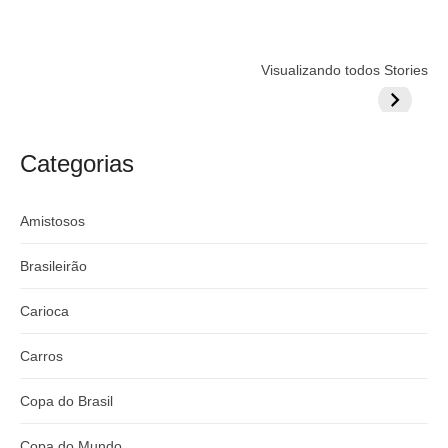
Flamengo
Globo quer
Lesão tir
Visualizando todos Stories
prepara cartada
rivalizar com
Wesley d
milionária por
CazéTV em
do Mund
craque
Flamengo x
argentino
River
Categorias
Amistosos
Brasileirão
Carioca
Carros
Copa do Brasil
Copa do Mundo