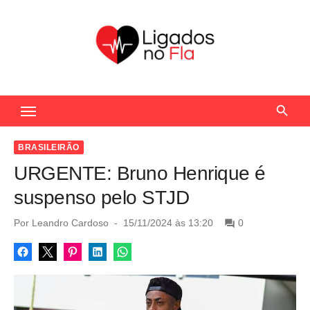
S
k
i
p
t
Seu Portal de Notícias do Flamengo
o
c
o
BRASILEIRÃO
n
URGENTE: Bruno Henrique é
t
suspenso pelo STJD
e
n
P
Por
Leandro Cardoso
15/11/2024 às 13:20
0
o
t
s
t
e
d
o
n