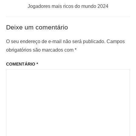
g
t
P
Jogadores mais ricos do mundo 2024
a
a
r
ç
n
ó
Deixe um comentário
t
x
ã
e
i
o
O seu endereço de e-mail não será publicado.
Campos
r
m
obrigatórios são marcados com
*
d
i
o
e
COMENTÁRIO
*
o
p
P
r
o
o
:
s
s
t
t
: