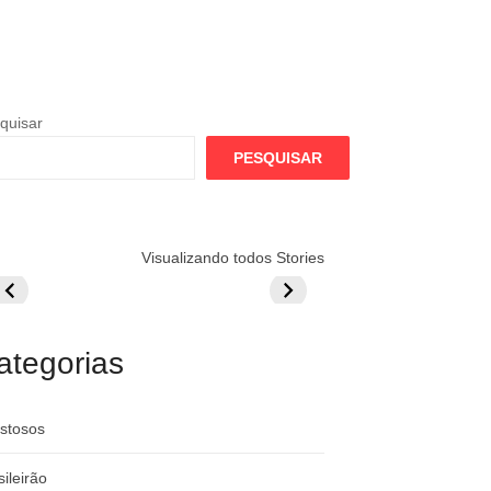
quisar
PESQUISAR
lamengo
Globo quer
Lesão tira
Visualizando todos Stories
repara cartada
rivalizar com
Wesley da Co
ilionária por
CazéTV em
do Mundo
raque
Flamengo x
rgentino
River
ategorias
stosos
sileirão