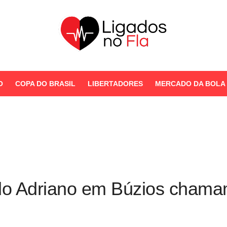
Seu Portal de Notícias do
Flamengo
O
COPA DO BRASIL
LIBERTADORES
MERCADO DA BOLA
STORIES
o Adriano em Búzios chamam