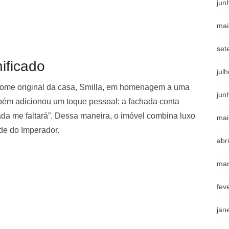
jun
mai
set
ificado
jul
nome original da casa, Smilla, em homenagem a uma
jun
ambém adicionou um toque pessoal: a fachada conta
da me faltará”. Dessa maneira, o imóvel combina luxo
mai
ade do Imperador.
abr
mar
fev
jan