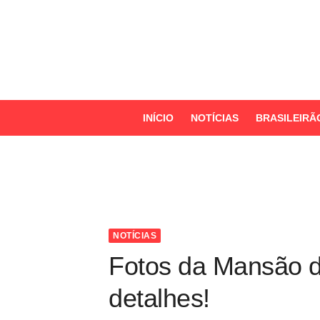
S
k
i
p
t
o
INÍCIO
NOTÍCIAS
BRASILEIRÃ
c
o
n
t
e
n
NOTÍCIAS
t
Fotos da Mansão d
detalhes!