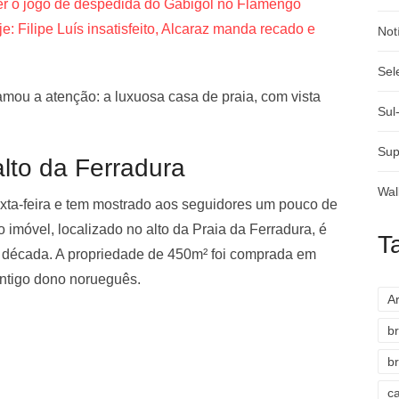
ser o jogo de despedida do Gabigol no Flamengo
: Filipe Luís insatisfeito, Alcaraz manda recado e
Not
Sel
amou a atenção: a luxuosa casa de praia, com vista
Sul
Sup
alto da Ferradura
Wal
exta-feira e tem mostrado aos seguidores um pouco de
 imóvel, localizado no alto da Praia da Ferradura, é
T
 década. A propriedade de 450m² foi comprada em
antigo dono norueguês.
A
br
br
c