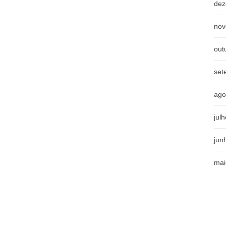
dez
nov
out
set
ago
jul
jun
mai