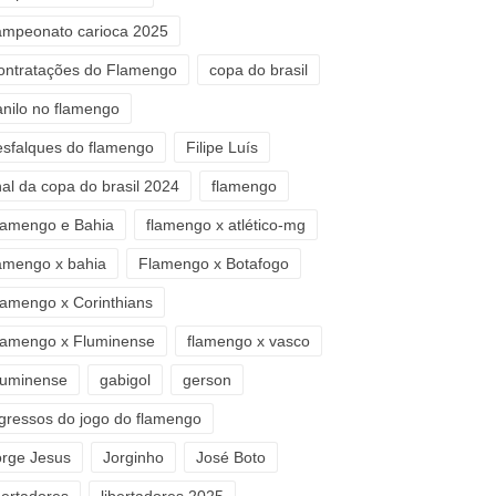
ampeonato carioca 2025
ontratações do Flamengo
copa do brasil
anilo no flamengo
esfalques do flamengo
Filipe Luís
nal da copa do brasil 2024
flamengo
lamengo e Bahia
flamengo x atlético-mg
lamengo x bahia
Flamengo x Botafogo
lamengo x Corinthians
lamengo x Fluminense
flamengo x vasco
luminense
gabigol
gerson
ngressos do jogo do flamengo
orge Jesus
Jorginho
José Boto