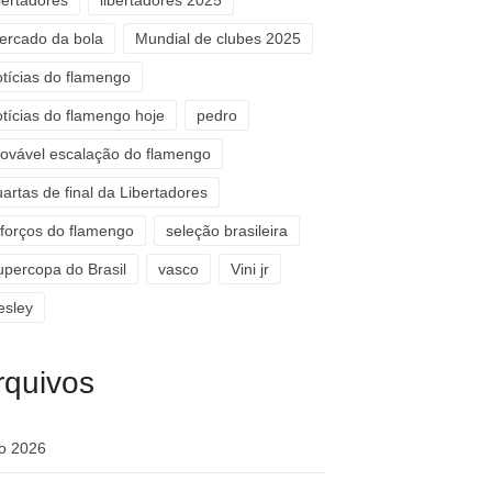
bertadores
libertadores 2025
ercado da bola
Mundial de clubes 2025
otícias do flamengo
otícias do flamengo hoje
pedro
rovável escalação do flamengo
artas de final da Libertadores
eforços do flamengo
seleção brasileira
upercopa do Brasil
vasco
Vini jr
esley
rquivos
ho 2026