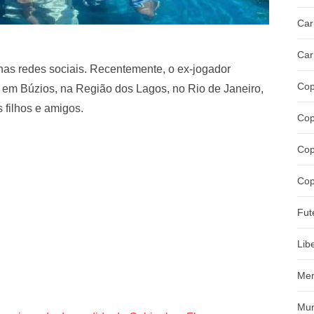
Car
Car
nas redes sociais. Recentemente, o ex-jogador
Cop
 em Búzios, na Região dos Lagos, no Rio de Janeiro,
 filhos e amigos.
Cop
Cop
Cop
Fut
Lib
Mer
Mun