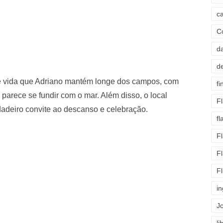
c
C
d
d
 de vida que Adriano mantém longe dos campos, com
fi
e parece se fundir com o mar. Além disso, o local
F
rdadeiro convite ao descanso e celebração.
f
F
F
F
i
J