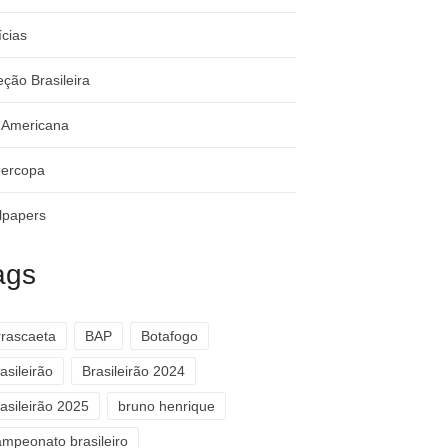
ícias
eção Brasileira
-Americana
ercopa
lpapers
ags
rrascaeta
BAP
Botafogo
asileirão
Brasileirão 2024
asileirão 2025
bruno henrique
ampeonato brasileiro