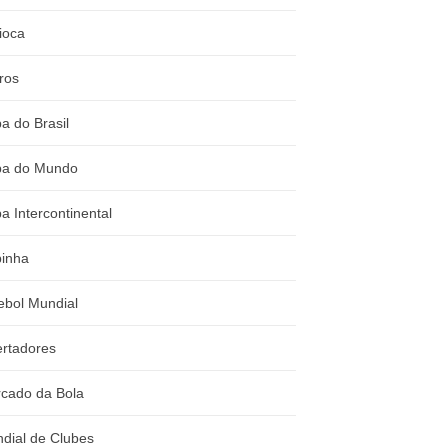
ioca
ros
a do Brasil
a do Mundo
a Intercontinental
inha
ebol Mundial
ertadores
cado da Bola
dial de Clubes