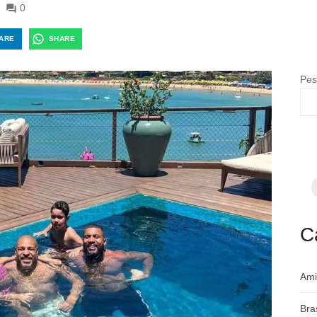
0
ARE
SHARE
Pes
F
p
m
c
a
C
Ami
Bra