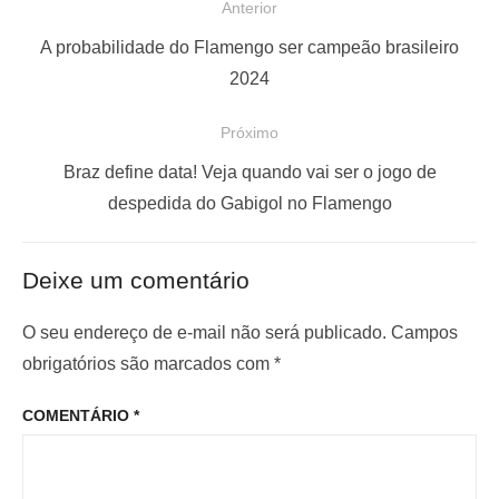
N
Anterior
a
P
A probabilidade do Flamengo ser campeão brasileiro
v
o
2024
e
s
Próximo
g
t
a
a
P
Braz define data! Veja quando vai ser o jogo de
ç
n
r
despedida do Gabigol no Flamengo
t
ó
ã
e
x
o
Deixe um comentário
r
i
d
i
m
O seu endereço de e-mail não será publicado.
Campos
e
o
o
obrigatórios são marcados com
*
P
r
p
o
COMENTÁRIO
*
:
o
s
s
t
t