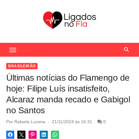
S
k
i
p
t
Seu Portal de Notícias do Flamengo
o
c
o
BRASILEIRÃO
n
Últimas notícias do Flamengo de
t
hoje: Filipe Luís insatisfeito,
e
Alcaraz manda recado e Gabigol
n
no Santos
t
P
Por
Rafaela Lucena
21/11/2024 às 16:31
0
o
s
t