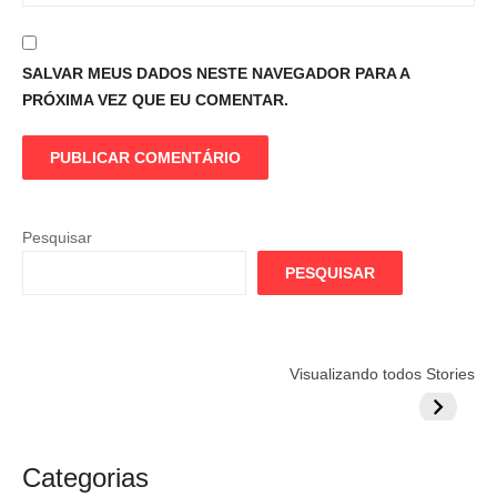
SALVAR MEUS DADOS NESTE NAVEGADOR PARA A
PRÓXIMA VEZ QUE EU COMENTAR.
Pesquisar
PESQUISAR
Flamengo
Globo quer
Lesão tir
Visualizando todos Stories
prepara cartada
rivalizar com
Wesley d
milionária por
CazéTV em
do Mund
craque
Flamengo x
argentino
River
Categorias