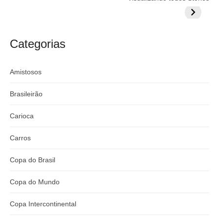
prepara cartada
rivalizar com
Wesley d
milionária por
CazéTV em
do Mund
craque
Flamengo x
argentino
River
Categorias
Amistosos
Brasileirão
Carioca
Carros
Copa do Brasil
Copa do Mundo
Copa Intercontinental