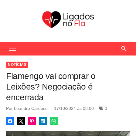
S
k
i
p
t
Seu Portal de Notícias do Flamengo
o
c
o
NOTÍCIAS
n
Flamengo vai comprar o
t
Leixões? Negociação é
e
encerrada
n
t
P
Por
Leandro Cardoso
17/10/2024 às 08:00
0
o
s
t
e
d