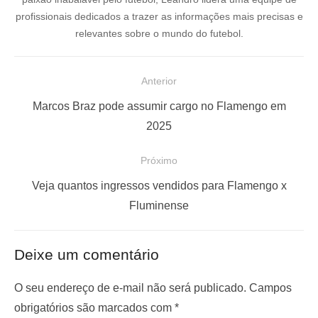
profissionais dedicados a trazer as informações mais precisas e
relevantes sobre o mundo do futebol.
N
Anterior
a
P
Marcos Braz pode assumir cargo no Flamengo em
v
o
2025
e
s
Próximo
g
t
a
a
P
Veja quantos ingressos vendidos para Flamengo x
ç
n
r
Fluminense
t
ó
ã
e
x
o
Deixe um comentário
r
i
d
i
m
O seu endereço de e-mail não será publicado.
Campos
e
o
o
obrigatórios são marcados com
*
P