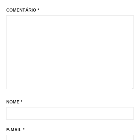
r
p
o
COMENTÁRIO
*
:
o
s
s
t
t
:
NOME
*
E-MAIL
*