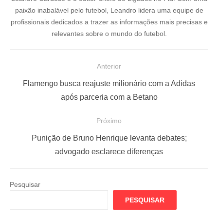
paixão inabalável pelo futebol, Leandro lidera uma equipe de
profissionais dedicados a trazer as informações mais precisas e
relevantes sobre o mundo do futebol.
N
Anterior
a
P
Flamengo busca reajuste milionário com a Adidas
v
o
após parceria com a Betano
e
s
Próximo
g
t
a
a
P
Punição de Bruno Henrique levanta debates;
ç
n
r
advogado esclarece diferenças
t
ó
ã
e
x
o
Pesquisar
r
i
d
PESQUISAR
i
m
e