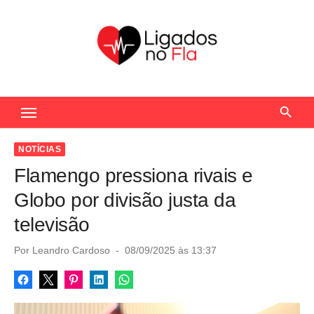
S
k
i
p
t
Seu Portal de Notícias do Flamengo
o
c
o
NOTÍCIAS
n
Flamengo pressiona rivais e
t
Globo por divisão justa da
e
televisão
n
t
P
Por
Leandro Cardoso
08/09/2025 às 13:37
o
s
t
e
d