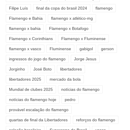
Filipe Luís
final da copa do brasil 2024
flamengo
Flamengo e Bahia
flamengo x atlético-mg
flamengo x bahia
Flamengo x Botafogo
Flamengo x Corinthians
Flamengo x Fluminense
flamengo x vasco
Fluminense
gabigol
gerson
ingressos do jogo do flamengo
Jorge Jesus
Jorginho
José Boto
libertadores
libertadores 2025
mercado da bola
Mundial de clubes 2025
notícias do flamengo
notícias do flamengo hoje
pedro
provável escalação do flamengo
quartas de final da Libertadores
reforços do flamengo
seleção brasileira
Supercopa do Brasil
vasco