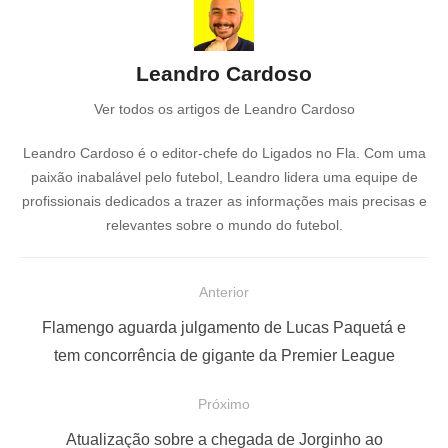
Leandro Cardoso
Ver todos os artigos de Leandro Cardoso
Leandro Cardoso é o editor-chefe do Ligados no Fla. Com uma
paixão inabalável pelo futebol, Leandro lidera uma equipe de
profissionais dedicados a trazer as informações mais precisas e
relevantes sobre o mundo do futebol.
N
Anterior
a
P
Flamengo aguarda julgamento de Lucas Paquetá e
v
o
tem concorrência de gigante da Premier League
e
s
Próximo
g
t
a
a
P
Atualização sobre a chegada de Jorginho ao