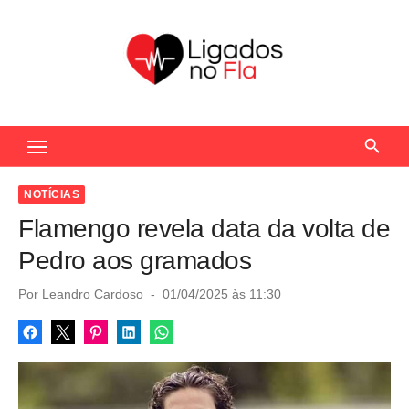
S
k
i
p
t
Seu Portal de Notícias do Flamengo
o
c
o
NOTÍCIAS
n
Flamengo revela data da volta de
t
Pedro aos gramados
e
n
P
Por
Leandro Cardoso
01/04/2025 às 11:30
o
t
s
t
e
d
o
n