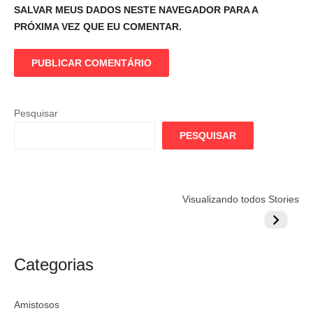
SALVAR MEUS DADOS NESTE NAVEGADOR PARA A
PRÓXIMA VEZ QUE EU COMENTAR.
Pesquisar
PESQUISAR
Flamengo
Globo quer
Lesão tir
Visualizando todos Stories
prepara cartada
rivalizar com
Wesley d
milionária por
CazéTV em
do Mund
craque
Flamengo x
argentino
River
Categorias
Amistosos