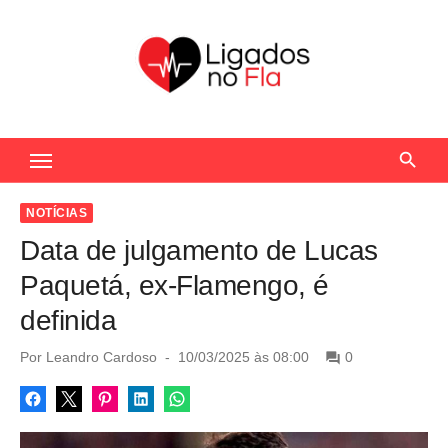
S
k
i
p
t
Seu Portal de Notícias do Flamengo
o
c
o
NOTÍCIAS
n
Data de julgamento de Lucas
t
Paquetá, ex-Flamengo, é
e
definida
n
t
P
Por
Leandro Cardoso
10/03/2025 às 08:00
0
o
s
t
e
d