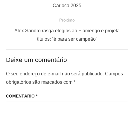
v
o
Carioca 2025
e
s
Próximo
g
t
a
a
P
Alex Sandro rasga elogios ao Flamengo e projeta
ç
n
r
títulos: “é para ser campeão”
t
ó
ã
e
x
o
Deixe um comentário
r
i
d
i
m
O seu endereço de e-mail não será publicado.
Campos
e
o
o
obrigatórios são marcados com
*
P
r
p
o
COMENTÁRIO
*
:
o
s
s
t
t
: