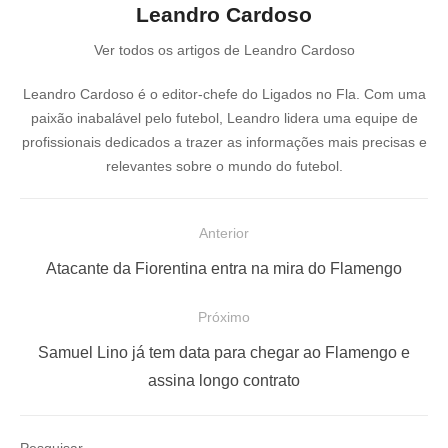
Leandro Cardoso
Ver todos os artigos de Leandro Cardoso
Leandro Cardoso é o editor-chefe do Ligados no Fla. Com uma
paixão inabalável pelo futebol, Leandro lidera uma equipe de
profissionais dedicados a trazer as informações mais precisas e
relevantes sobre o mundo do futebol.
N
Anterior
a
P
Atacante da Fiorentina entra na mira do Flamengo
v
o
e
Próximo
s
g
P
t
Samuel Lino já tem data para chegar ao Flamengo e
a
r
a
assina longo contrato
ç
ó
n
x
t
ã
Pesquisar