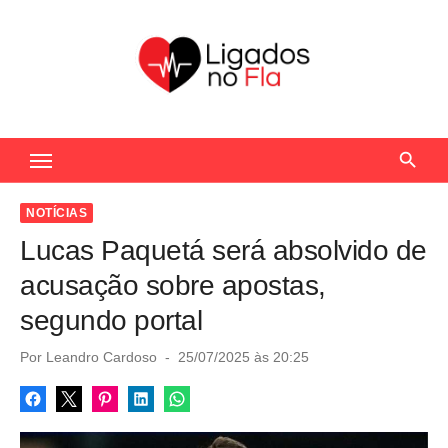
S
k
i
p
t
Seu Portal de Notícias do Flamengo
o
c
o
NOTÍCIAS
n
Lucas Paquetá será absolvido de
t
acusação sobre apostas,
e
segundo portal
n
t
P
Por
Leandro Cardoso
25/07/2025 às 20:25
o
s
t
e
d