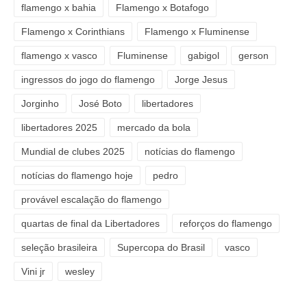
flamengo x bahia
Flamengo x Botafogo
Flamengo x Corinthians
Flamengo x Fluminense
flamengo x vasco
Fluminense
gabigol
gerson
ingressos do jogo do flamengo
Jorge Jesus
Jorginho
José Boto
libertadores
libertadores 2025
mercado da bola
Mundial de clubes 2025
notícias do flamengo
notícias do flamengo hoje
pedro
provável escalação do flamengo
quartas de final da Libertadores
reforços do flamengo
seleção brasileira
Supercopa do Brasil
vasco
Vini jr
wesley