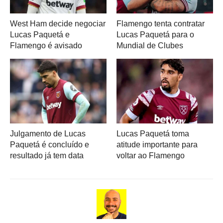
West Ham decide negociar
Flamengo tenta contratar
Lucas Paquetá e
Lucas Paquetá para o
Flamengo é avisado
Mundial de Clubes
Julgamento de Lucas
Lucas Paquetá toma
Paquetá é concluído e
atitude importante para
resultado já tem data
voltar ao Flamengo