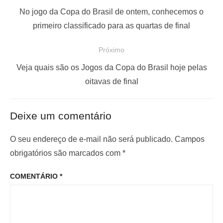
a
P
No jogo da Copa do Brasil de ontem, conhecemos o
v
o
primeiro classificado para as quartas de final
e
s
Próximo
g
t
a
a
P
Veja quais são os Jogos da Copa do Brasil hoje pelas
ç
n
r
oitavas de final
t
ó
ã
e
x
o
Deixe um comentário
r
i
d
i
m
O seu endereço de e-mail não será publicado.
Campos
e
o
o
obrigatórios são marcados com
*
P
r
p
o
COMENTÁRIO
*
:
o
s
s
t
t
: