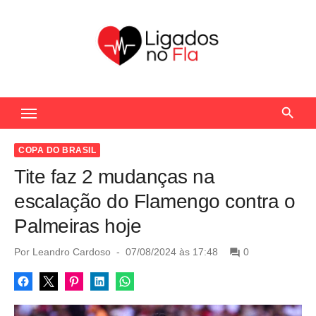
S
k
i
p
t
Seu Portal de Notícias do Flamengo
o
c
o
COPA DO BRASIL
n
Tite faz 2 mudanças na
t
escalação do Flamengo contra o
e
Palmeiras hoje
n
t
P
Por
Leandro Cardoso
07/08/2024 às 17:48
0
o
s
t
e
d