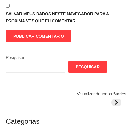
SALVAR MEUS DADOS NESTE NAVEGADOR PARA A
PRÓXIMA VEZ QUE EU COMENTAR.
Pesquisar
PESQUISAR
Flamengo
Globo quer
Lesão tir
Visualizando todos Stories
prepara cartada
rivalizar com
Wesley d
milionária por
CazéTV em
do Mund
craque
Flamengo x
argentino
River
Categorias