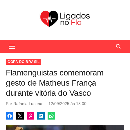
S
k
i
p
t
Seu Portal de Notícias do Flamengo
o
c
o
COPA DO BRASIL
n
Flamenguistas comemoram
t
gesto de Matheus França
e
durante vitória do Vasco
n
t
P
Por
Rafaela Lucena
12/09/2025 às 18:00
o
s
t
e
d