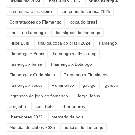
Brasileirão 2024
brasileirão 2025
bruno henrique
campeonato brasileiro
campeonato carioca 2025
Contratações do Flamengo
copa do brasil
danilo no flamengo
desfalques do flamengo
Filipe Luís
final da copa do brasil 2024
flamengo
Flamengo e Bahia
flamengo x atlético-mg
flamengo x bahia
Flamengo x Botafogo
Flamengo x Corinthians
Flamengo x Fluminense
flamengo x vasco
Fluminense
gabigol
gerson
ingressos do jogo do flamengo
Jorge Jesus
Jorginho
José Boto
libertadores
libertadores 2025
mercado da bola
Mundial de clubes 2025
notícias do flamengo