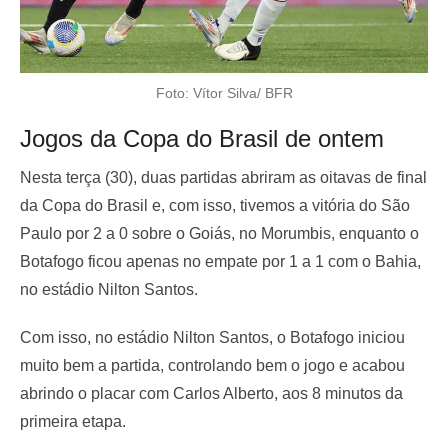
Foto: Vítor Silva/ BFR
Jogos da Copa do Brasil de ontem
Nesta terça (30), duas partidas abriram as oitavas de final
da Copa do Brasil e, com isso, tivemos a vitória do São
Paulo por 2 a 0 sobre o Goiás, no Morumbis, enquanto o
Botafogo ficou apenas no empate por 1 a 1 com o Bahia,
no estádio Nilton Santos.
Com isso, no estádio Nilton Santos, o Botafogo iniciou
muito bem a partida, controlando bem o jogo e acabou
abrindo o placar com Carlos Alberto, aos 8 minutos da
primeira etapa.