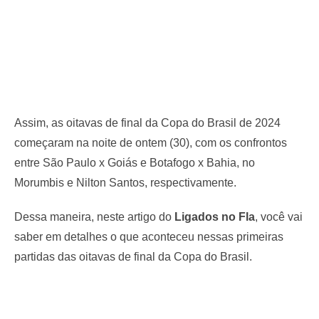
Assim, as oitavas de final da Copa do Brasil de 2024
começaram na noite de ontem (30), com os confrontos
entre São Paulo x Goiás e Botafogo x Bahia, no
Morumbis e Nilton Santos, respectivamente.
Dessa maneira, neste artigo do
Ligados no Fla
, você vai
saber em detalhes o que aconteceu nessas primeiras
partidas das oitavas de final da Copa do Brasil.