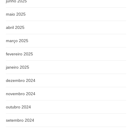
junho 2025
maio 2025
abril 2025
março 2025
fevereiro 2025
janeiro 2025
dezembro 2024
novembro 2024
outubro 2024
setembro 2024