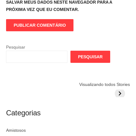
SALVAR MEUS DADOS NESTE NAVEGADOR PARA A
PRÓXIMA VEZ QUE EU COMENTAR.
Pesquisar
PESQUISAR
Flamengo
Globo quer
Lesão tir
Visualizando todos Stories
prepara cartada
rivalizar com
Wesley d
milionária por
CazéTV em
do Mund
craque
Flamengo x
argentino
River
Categorias
Amistosos