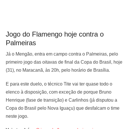
Jogo do Flamengo hoje contra o
Palmeiras
Já o Mengão, entra em campo contra o Palmeiras, pelo
primeiro jogo das oitavas de final da Copa do Brasil, hoje
(31), no Maracanã, às 20h, pelo horário de Brasília.
E para este duelo, o técnico Tite vai ter quase todo o
elenco à disposição, com exceção de porque Bruno
Henrique (fase de transição) e Carlinhos (já disputou a
Copa do Brasil pelo Nova Iguaçu) que desfalcam o time
neste jogo.