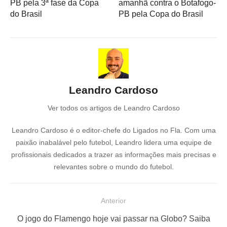
PB pela 3ª fase da Copa
amanhã contra o Botafogo-
do Brasil
PB pela Copa do Brasil
Leandro Cardoso
Ver todos os artigos de Leandro Cardoso
Leandro Cardoso é o editor-chefe do Ligados no Fla. Com uma
paixão inabalável pelo futebol, Leandro lidera uma equipe de
profissionais dedicados a trazer as informações mais precisas e
relevantes sobre o mundo do futebol.
N
Anterior
a
P
O jogo do Flamengo hoje vai passar na Globo? Saiba