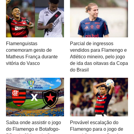
Flamenguistas
Parcial de ingressos
comemoram gesto de
vendidos para Flamengo e
Matheus França durante
Atlético mineiro, pelo jogo
vitória do Vasco
de ida das oitavas da Copa
do Brasil
Saiba onde assistir o jogo
Provável escalação do
do Flamengo e Botafogo-
Flamengo para o jogo de