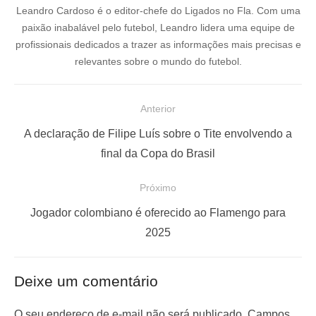
Leandro Cardoso é o editor-chefe do Ligados no Fla. Com uma
paixão inabalável pelo futebol, Leandro lidera uma equipe de
profissionais dedicados a trazer as informações mais precisas e
relevantes sobre o mundo do futebol.
N
Anterior
a
P
A declaração de Filipe Luís sobre o Tite envolvendo a
v
o
final da Copa do Brasil
e
s
Próximo
g
t
a
a
P
Jogador colombiano é oferecido ao Flamengo para
ç
n
r
2025
t
ó
ã
e
x
o
Deixe um comentário
r
i
d
i
m
O seu endereço de e-mail não será publicado.
Campos