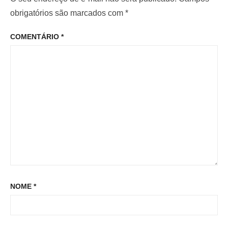
e
o
o
obrigatórios são marcados com
*
P
r
p
o
COMENTÁRIO
*
:
o
s
s
t
t
:
NOME
*