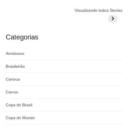
Flamengo
Globo quer
Lesão tir
Visualizando todos Stories
prepara cartada
rivalizar com
Wesley d
milionária por
CazéTV em
do Mund
craque
Flamengo x
argentino
River
Categorias
Amistosos
Brasileirão
Carioca
Carros
Copa do Brasil
Copa do Mundo