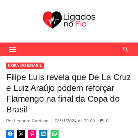
S
k
i
p
t
Seu Portal de Notícias do Flamengo
o
c
o
COPA DO BRASIL
n
Filipe Luís revela que De La Cruz
t
e Luiz Araújo podem reforçar
e
Flamengo na final da Copa do
n
Brasil
t
P
Por
Leandro Cardoso
08/11/2024 às 09:00
0
o
s
t