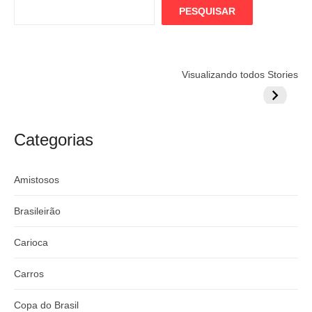
PESQUISAR
Flamengo
Globo quer
Lesão tir
Visualizando todos Stories
prepara cartada
rivalizar com
Wesley d
milionária por
CazéTV em
do Mund
craque
Flamengo x
argentino
River
Categorias
Amistosos
Brasileirão
Carioca
Carros
Copa do Brasil