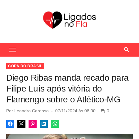
S
k
i
p
t
Seu Portal de Notícias do Flamengo
o
c
o
COPA DO BRASIL
n
Diego Ribas manda recado para
t
Filipe Luís após vitória do
e
Flamengo sobre o Atlético-MG
n
t
P
Por
Leandro Cardoso
07/11/2024 às 08:00
0
o
s
t
e
d