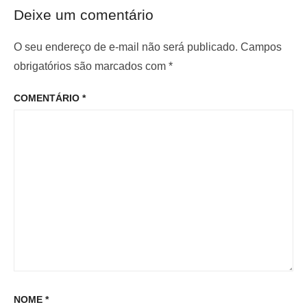
e
x
o
Deixe um comentário
r
i
d
i
m
O seu endereço de e-mail não será publicado.
Campos
e
o
o
obrigatórios são marcados com
*
P
r
p
o
COMENTÁRIO
*
:
o
s
s
t
t
:
NOME
*