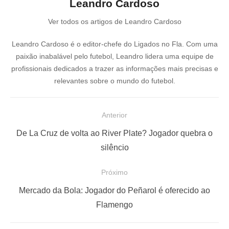
Leandro Cardoso
Ver todos os artigos de Leandro Cardoso
Leandro Cardoso é o editor-chefe do Ligados no Fla. Com uma
paixão inabalável pelo futebol, Leandro lidera uma equipe de
profissionais dedicados a trazer as informações mais precisas e
relevantes sobre o mundo do futebol.
N
Anterior
a
P
De La Cruz de volta ao River Plate? Jogador quebra o
v
o
silêncio
e
s
Próximo
g
t
a
a
P
Mercado da Bola: Jogador do Peñarol é oferecido ao
ç
n
r
Flamengo
t
ó
ã