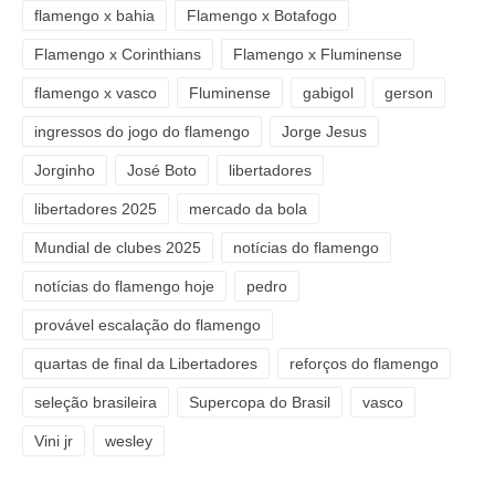
flamengo x bahia
Flamengo x Botafogo
Flamengo x Corinthians
Flamengo x Fluminense
flamengo x vasco
Fluminense
gabigol
gerson
ingressos do jogo do flamengo
Jorge Jesus
Jorginho
José Boto
libertadores
libertadores 2025
mercado da bola
Mundial de clubes 2025
notícias do flamengo
notícias do flamengo hoje
pedro
provável escalação do flamengo
quartas de final da Libertadores
reforços do flamengo
seleção brasileira
Supercopa do Brasil
vasco
Vini jr
wesley