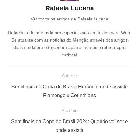
Rafaela Lucena
Ver todos os artigos de Rafaela Lucena
Rafaela Ladeira é redatora especializada em textos para Web.
Se atualize com as notícias do Mengão através dos artigos
dessa redatora e torcedora apaixonada pelo rubro-negro
carioca!
N
Anterior
a
P
Semifinais da Copa do Brasil: Horário e onde assistir
v
o
Flamengo x Corinthians
e
s
Próximo
g
t
a
a
P
Semifinais da Copa do Brasil 2024: Quando vai ser e
ç
n
r
onde assistir
t
ó