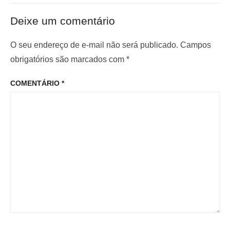
ã
e
x
o
Deixe um comentário
r
i
d
i
m
O seu endereço de e-mail não será publicado.
Campos
e
o
o
obrigatórios são marcados com
*
P
r
p
o
COMENTÁRIO
*
:
o
s
s
t
t
: