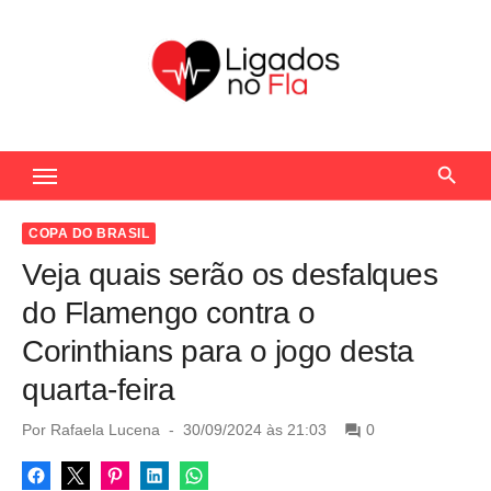
S
k
i
p
t
Seu Portal de Notícias do Flamengo
o
c
o
COPA DO BRASIL
n
Veja quais serão os desfalques
t
do Flamengo contra o
e
Corinthians para o jogo desta
n
quarta-feira
t
P
Por
Rafaela Lucena
30/09/2024 às 21:03
0
o
s
t