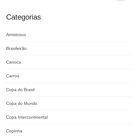
craque
Flamengo x
argentino
River
Categorias
Amistosos
Brasileirão
Carioca
Carros
Copa do Brasil
Copa do Mundo
Copa Intercontinental
Copinha