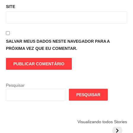
SITE
SALVAR MEUS DADOS NESTE NAVEGADOR PARA A
PRÓXIMA VEZ QUE EU COMENTAR.
Pesquisar
PESQUISAR
Flamengo
Globo quer
Lesão tir
Visualizando todos Stories
prepara cartada
rivalizar com
Wesley d
milionária por
CazéTV em
do Mund