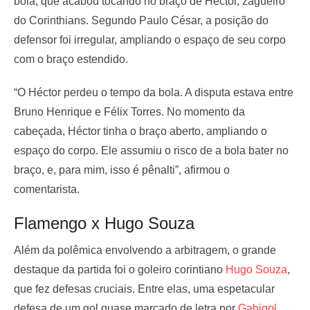
bola, que acabou tocando no braço de Héctor, zagueiro
do Corinthians. Segundo Paulo César, a posição do
defensor foi irregular, ampliando o espaço de seu corpo
com o braço estendido.
“O Héctor perdeu o tempo da bola. A disputa estava entre
Bruno Henrique e Félix Torres. No momento da
cabeçada, Héctor tinha o braço aberto, ampliando o
espaço do corpo. Ele assumiu o risco de a bola bater no
braço, e, para mim, isso é pênalti”, afirmou o
comentarista.
Flamengo x Hugo Souza
Além da polêmica envolvendo a arbitragem, o grande
destaque da partida foi o goleiro corintiano
Hugo Souza
,
que fez defesas cruciais. Entre elas, uma espetacular
defesa de um gol quase marcado de letra por
Gabigol
.