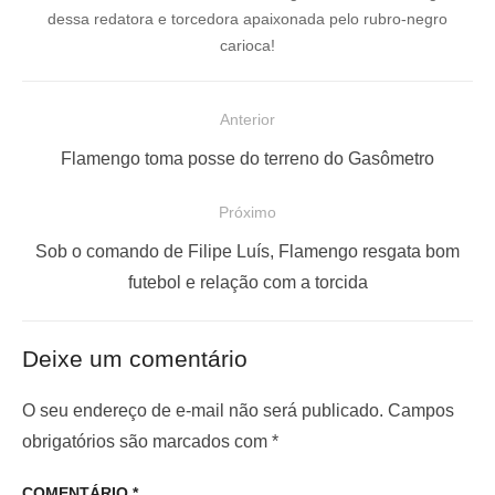
dessa redatora e torcedora apaixonada pelo rubro-negro
carioca!
N
Anterior
a
P
Flamengo toma posse do terreno do Gasômetro
v
o
e
Próximo
s
g
P
t
Sob o comando de Filipe Luís, Flamengo resgata bom
a
r
a
futebol e relação com a torcida
ç
ó
n
x
t
ã
Deixe um comentário
i
e
o
m
r
O seu endereço de e-mail não será publicado.
Campos
d
o
i
obrigatórios são marcados com
*
e
p
o
P
COMENTÁRIO
*