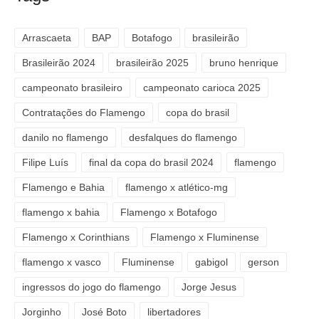
Arrascaeta
BAP
Botafogo
brasileirão
Brasileirão 2024
brasileirão 2025
bruno henrique
campeonato brasileiro
campeonato carioca 2025
Contratações do Flamengo
copa do brasil
danilo no flamengo
desfalques do flamengo
Filipe Luís
final da copa do brasil 2024
flamengo
Flamengo e Bahia
flamengo x atlético-mg
flamengo x bahia
Flamengo x Botafogo
Flamengo x Corinthians
Flamengo x Fluminense
flamengo x vasco
Fluminense
gabigol
gerson
ingressos do jogo do flamengo
Jorge Jesus
Jorginho
José Boto
libertadores