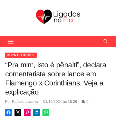
S
k
i
p
t
Seu Portal de Notícias do Flamengo
o
c
o
COPA DO BRASIL
n
“Pra mim, isto é pênalti”, declara
t
comentarista sobre lance em
e
Flamengo x Corinthians. Veja a
n
explicação
t
P
Por
Rafaela Lucena
03/10/2024 às 15:26
0
o
s
t