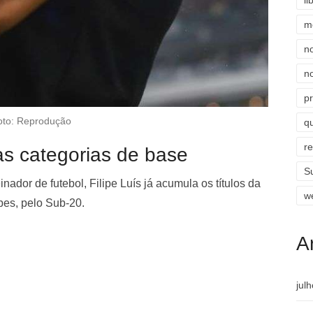
li
m
n
n
p
oto: Reprodução
qu
r
nas categorias de base
S
ador de futebol, Filipe Luís já acumula os títulos da
w
bes, pelo Sub-20.
A
jul