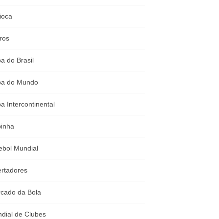
ioca
ros
a do Brasil
a do Mundo
a Intercontinental
inha
ebol Mundial
ertadores
cado da Bola
dial de Clubes