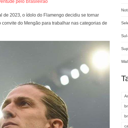
entude pelo Brasileirão
Not
l de 2023, o ídolo do Flamengo decidiu se tornar
 o convite do Mengão para trabalhar nas categorias de
Sel
Sul
Sup
Wal
T
A
br
br
c