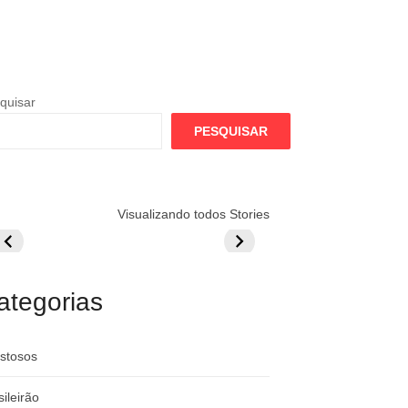
quisar
PESQUISAR
lamengo
Globo quer
Lesão tira
Visualizando todos Stories
repara cartada
rivalizar com
Wesley da Co
ilionária por
CazéTV em
do Mundo
raque
Flamengo x
rgentino
River
ategorias
stosos
sileirão