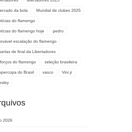
bertadores
libertadores 2025
ercado da bola
Mundial de clubes 2025
otícias do flamengo
otícias do flamengo hoje
pedro
rovável escalação do flamengo
artas de final da Libertadores
eforços do flamengo
seleção brasileira
upercopa do Brasil
vasco
Vini jr
esley
rquivos
ho 2026