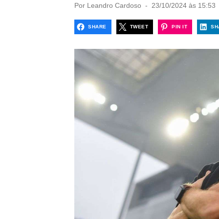
P
Por
Leandro Cardoso
23/10/2024 às 15:53
o
s
SHARE
TWEET
PIN IT
SH
t
e
d
o
n