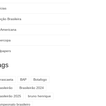
ícias
eção Brasileira
-Americana
ercopa
lpapers
ags
rrascaeta
BAP
Botafogo
asileirão
Brasileirão 2024
asileirão 2025
bruno henrique
ampeonato brasileiro