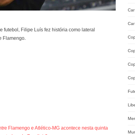
Car
Car
tebol, Filipe Luís fez história como lateral
Cop
 e Flamengo.
Cop
Cop
Cop
Fut
Lib
Mer
entre Flamengo e Atlético-MG acontece nesta quinta
Mun