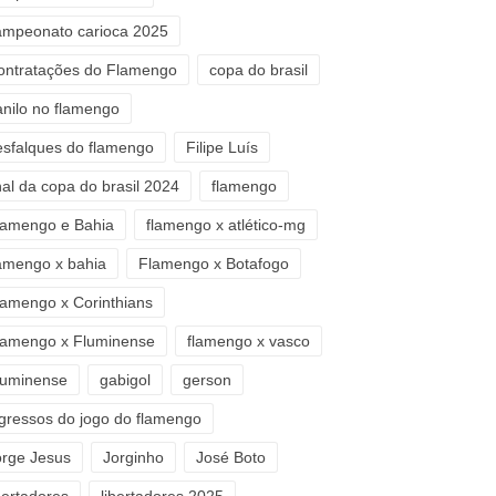
ampeonato carioca 2025
ontratações do Flamengo
copa do brasil
anilo no flamengo
esfalques do flamengo
Filipe Luís
nal da copa do brasil 2024
flamengo
lamengo e Bahia
flamengo x atlético-mg
lamengo x bahia
Flamengo x Botafogo
lamengo x Corinthians
lamengo x Fluminense
flamengo x vasco
luminense
gabigol
gerson
ngressos do jogo do flamengo
orge Jesus
Jorginho
José Boto