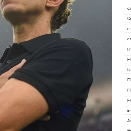
c
C
d
d
fi
F
f
F
F
F
i
J