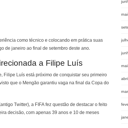
jun
mai
set
jul
periência como técnico e colocando em prática suas
o de janeiro ao final de setembro deste ano.
jun
recionada a Filipe Luís
mai
, Filipe Luís está próximo de conquistar seu primeiro
abr
l, visto que o Mengão garantiu vaga na final da Copa do
mar
fev
(antigo Twitter), a FIFA fez questão de destacar o feito
meira decisão, com apenas 39 anos e 10 de meses
jan