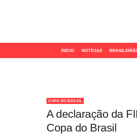
S
k
i
p
t
o
INÍCIO
NOTÍCIAS
BRASILEIRÃ
c
o
n
t
e
n
COPA DO BRASIL
t
A declaração da FIF
Copa do Brasil