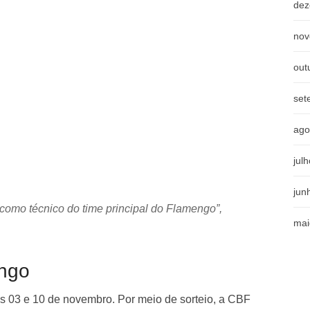
dez
nov
out
set
ago
jul
jun
ís como técnico do time principal do Flamengo”,
mai
engo
s 03 e 10 de novembro. Por meio de sorteio, a CBF