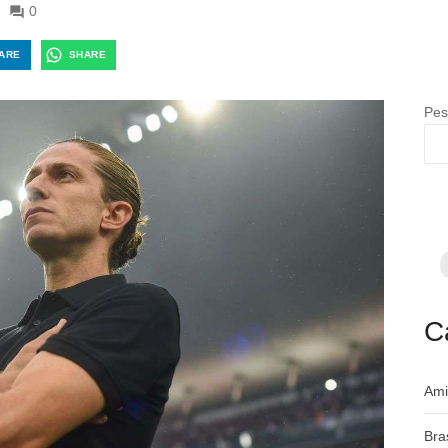
0
ARE
SHARE
Pes
F
p
m
c
a
C
Ami
Bra