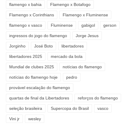
flamengo x bahia
Flamengo x Botafogo
Flamengo x Corinthians
Flamengo x Fluminense
flamengo x vasco
Fluminense
gabigol
gerson
ingressos do jogo do flamengo
Jorge Jesus
Jorginho
José Boto
libertadores
libertadores 2025
mercado da bola
Mundial de clubes 2025
notícias do flamengo
notícias do flamengo hoje
pedro
provável escalação do flamengo
quartas de final da Libertadores
reforços do flamengo
seleção brasileira
Supercopa do Brasil
vasco
Vini jr
wesley