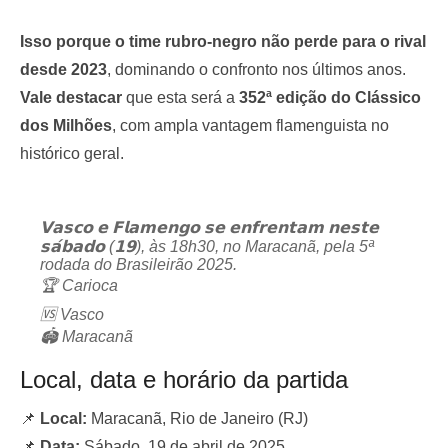
Isso porque o time rubro-negro não perde para o rival
desde 2023
, dominando o confronto nos últimos anos.
Vale destacar
que esta será a
352ª edição do Clássico
dos Milhões
, com ampla vantagem flamenguista no
histórico geral.
𝗩𝗮𝘀𝗰𝗼 𝗲 𝗙𝗹𝗮𝗺𝗲𝗻𝗴𝗼 𝘀𝗲 𝗲𝗻𝗳𝗿𝗲𝗻𝘁𝗮𝗺 𝗻𝗲𝘀𝘁𝗲
𝘀𝗮́𝗯𝗮𝗱𝗼 (𝟭𝟵), às 18h30, no Maracanã, pela 5ª
rodada do Brasileirão 2025.
🏆 Carioca
🆚 Vasco
🏟 Maracanã
⌚ 18h30
Local, data e horário da partida
📺 Amazon Prime Video
pic.twitter.com/Oj9MqioamV
📌
Local:
Maracanã, Rio de Janeiro (RJ)
📌
Data:
Sábado, 19 de abril de 2025