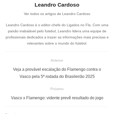
Leandro Cardoso
Ver todos os artigos de Leandro Cardoso
Leandro Cardoso é o editor-chefe do Ligados no Fla. Com uma
paixão inabalável pelo futebol, Leandro lidera uma equipe de
profissionais dedicados a trazer as informações mais precisas e
relevantes sobre o mundo do futebol.
N
Anterior
a
P
Veja a provável escalação do Flamengo contra o
v
o
Vasco pela 5ª rodada do Brasileirão 2025
e
s
Próximo
g
t
a
a
P
Vasco x Flamengo: vidente prevê resultado do jogo
ç
n
r
t
ó
ã