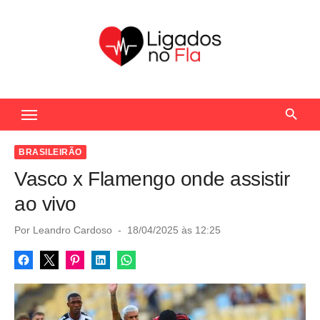
S
k
i
p
t
Seu Portal de Notícias do Flamengo
o
c
o
BRASILEIRÃO
n
Vasco x Flamengo onde assistir
t
ao vivo
e
n
P
Por
Leandro Cardoso
18/04/2025 às 12:25
o
t
s
t
e
d
o
n