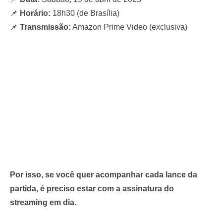
— Ligados no Fla | Flamengo (@oligadosnofla)
April 18, 2025
📌
Horário:
18h30 (de Brasília)
📌
Transmissão:
Amazon Prime Video (exclusiva)
Por isso, se você quer acompanhar cada lance da
partida, é preciso estar com a assinatura do
streaming em dia.