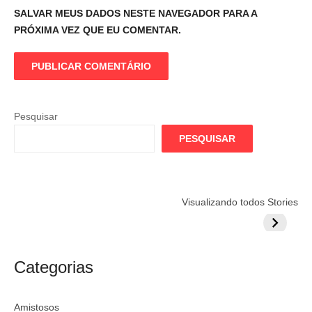
SALVAR MEUS DADOS NESTE NAVEGADOR PARA A
PRÓXIMA VEZ QUE EU COMENTAR.
Pesquisar
PESQUISAR
Flamengo
Globo quer
Lesão tir
Visualizando todos Stories
prepara cartada
rivalizar com
Wesley d
milionária por
CazéTV em
do Mund
craque
Flamengo x
argentino
River
Categorias
Amistosos