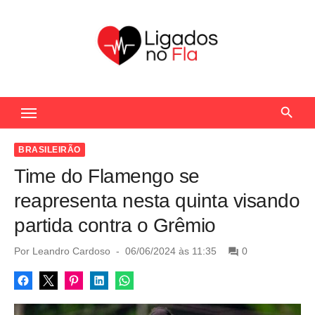
S
k
i
p
t
Seu Portal de Notícias do Flamengo
o
c
o
BRASILEIRÃO
n
Time do Flamengo se
t
reapresenta nesta quinta visando
e
partida contra o Grêmio
n
t
P
Por
Leandro Cardoso
06/06/2024 às 11:35
0
o
s
t
e
d