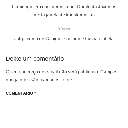
a
P
Flamengo tem concorrência por Danilo da Juventus
v
o
nesta janela de transferências
e
s
Próximo
g
t
a
a
P
Julgamento de Gabigol é adiado e frustra o atleta
ç
n
r
t
ó
ã
Deixe um comentário
e
x
o
r
i
O seu endereço de e-mail não será publicado.
Campos
d
i
m
obrigatórios são marcados com
*
e
o
o
P
COMENTÁRIO
*
r
p
o
:
o
s
s
t
t
: