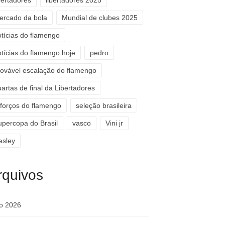
bertadores
libertadores 2025
ercado da bola
Mundial de clubes 2025
otícias do flamengo
otícias do flamengo hoje
pedro
rovável escalação do flamengo
artas de final da Libertadores
eforços do flamengo
seleção brasileira
upercopa do Brasil
vasco
Vini jr
esley
rquivos
ho 2026