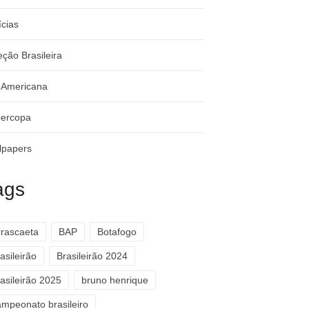
ícias
eção Brasileira
-Americana
ercopa
lpapers
ags
rrascaeta
BAP
Botafogo
asileirão
Brasileirão 2024
asileirão 2025
bruno henrique
ampeonato brasileiro