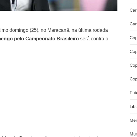
Car
Car
ltimo domingo (25), no Maracanã, na última rodada
Cop
mengo pelo Campeonato Brasileiro
será contra o
Cop
Cop
Cop
Fut
Lib
Mer
Mun