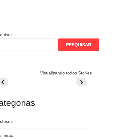
quisar
PESQUISAR
lamengo
Globo quer
Lesão tira
Visualizando todos Stories
repara cartada
rivalizar com
Wesley da Co
ilionária por
CazéTV em
do Mundo
raque
Flamengo x
rgentino
River
ategorias
stosos
sileirão