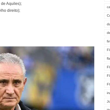
 de Aquiles);
c
ho direito);
C
d
d
fi
F
f
F
F
F
i
J