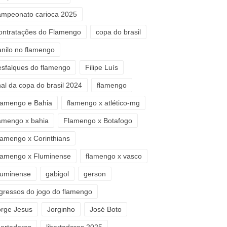
ampeonato carioca 2025
ontratações do Flamengo
copa do brasil
anilo no flamengo
esfalques do flamengo
Filipe Luís
nal da copa do brasil 2024
flamengo
lamengo e Bahia
flamengo x atlético-mg
lamengo x bahia
Flamengo x Botafogo
lamengo x Corinthians
lamengo x Fluminense
flamengo x vasco
luminense
gabigol
gerson
ngressos do jogo do flamengo
orge Jesus
Jorginho
José Boto