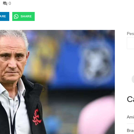
0
ARE
SHARE
Pes
F
p
m
c
a
C
Ami
Bra