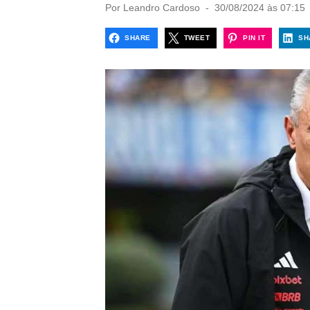
P
Por
Leandro Cardoso
30/08/2024 às 07:15
o
s
SHARE
TWEET
PIN IT
SH
t
e
d
o
n