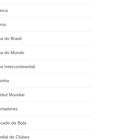
ioca
ros
a do Brasil
a do Mundo
a Intercontinental
inha
ebol Mundial
ertadores
cado da Bola
dial de Clubes