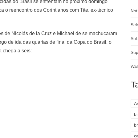
orcidas do Brasil se enfrentam no próximo domingo
a o reencontro dos Corintianos com Tite, ex-técnico
Not
Sel
es de Nicolás de la Cruz e Michael de se machucaram
Sul
jogo de ida das quartas de final da Copa do Brasil, o
 chega a seis:
Sup
Wal
T
A
br
br
c