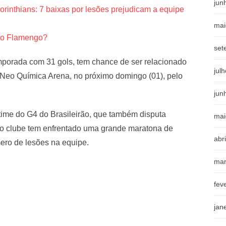
jun
rinthians: 7 baixas por lesões prejudicam a equipe
mai
elo Flamengo?
set
mporada com 31 gols, tem chance de ser relacionado
jul
na Neo Química Arena, no próximo domingo (01), pelo
jun
time do G4 do Brasileirão, que também disputa
mai
, o clube tem enfrentado uma grande maratona de
abr
ero de lesões na equipe.
mar
fev
jan