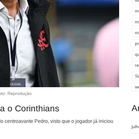
li
m
n
n
p
qu
r
S
w
oto: Reprodução
A
a o Corinthians
o centroavante Pedro, visto que o jogador já iniciou
jul