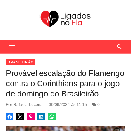
S
k
i
p
t
Seu Portal de Notícias do Flamengo
o
c
o
BRASILEIRÃO
n
Provável escalação do Flamengo
t
contra o Corinthians para o jogo
e
de domingo do Brasileirão
n
t
P
Por
Rafaela Lucena
30/08/2024 às 11:15
0
o
s
t
e
d