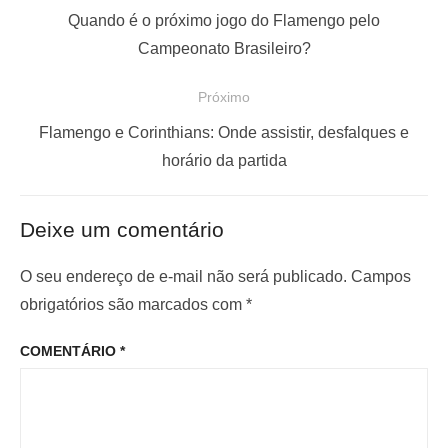
a
P
Quando é o próximo jogo do Flamengo pelo
v
o
Campeonato Brasileiro?
e
s
Próximo
g
t
a
a
P
Flamengo e Corinthians: Onde assistir, desfalques e
ç
n
r
horário da partida
t
ó
ã
e
x
o
Deixe um comentário
r
i
d
i
m
O seu endereço de e-mail não será publicado.
Campos
e
o
o
obrigatórios são marcados com
*
P
r
p
o
COMENTÁRIO
*
:
o
s
s
t
t
: