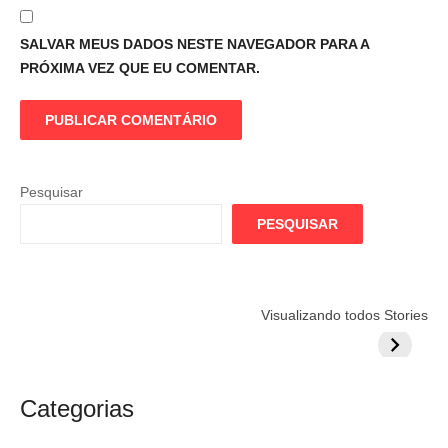
SALVAR MEUS DADOS NESTE NAVEGADOR PARA A
PRÓXIMA VEZ QUE EU COMENTAR.
Pesquisar
PESQUISAR
Flamengo
Globo quer
Lesão tir
Visualizando todos Stories
prepara cartada
rivalizar com
Wesley d
milionária por
CazéTV em
do Mund
craque
Flamengo x
argentino
River
Categorias