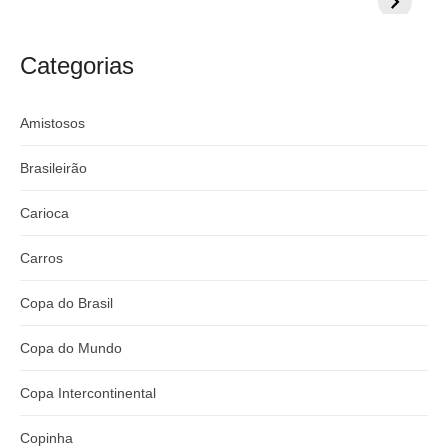
s
milionária por
CazéTV em
do Mund
t
craque
Flamengo x
t
argentino
River
Categorias
:
Amistosos
Brasileirão
Carioca
Carros
Copa do Brasil
Copa do Mundo
Copa Intercontinental
Copinha