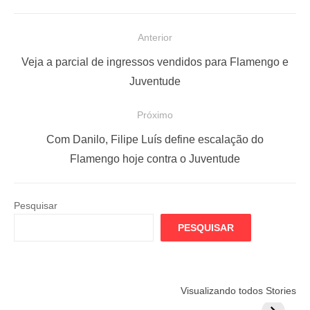
N
Anterior
a
P
Veja a parcial de ingressos vendidos para Flamengo e
v
o
Juventude
e
s
Próximo
g
t
a
a
P
Com Danilo, Filipe Luís define escalação do
ç
n
r
Flamengo hoje contra o Juventude
t
ó
ã
e
x
o
Pesquisar
r
i
d
PESQUISAR
i
m
e
o
o
P
r
p
o
Flamengo
Globo quer
Lesão tir
Visualizando todos Stories
:
o
prepara cartada
rivalizar com
Wesley d
s