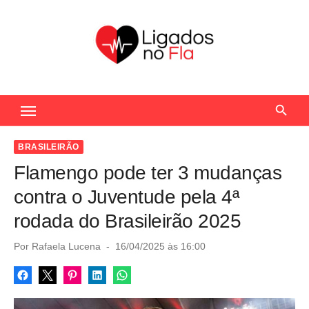
S
k
i
p
t
Seu Portal de Notícias do Flamengo
o
c
o
BRASILEIRÃO
n
Flamengo pode ter 3 mudanças
t
contra o Juventude pela 4ª
e
rodada do Brasileirão 2025
n
t
P
Por
Rafaela Lucena
16/04/2025 às 16:00
o
s
t
e
d