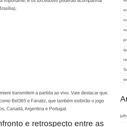
li
ta importante, e os torcedores poderão acompanhar
Brasília).
m
n
n
p
qu
r
S
w
emiere transmitem a partida ao vivo. Vale destacar que,
A
 como Bet365 e Fanatiz, que também exibirão o jogo
os, Canadá, Argentina e Portugal.
jul
fronto e retrospecto entre as