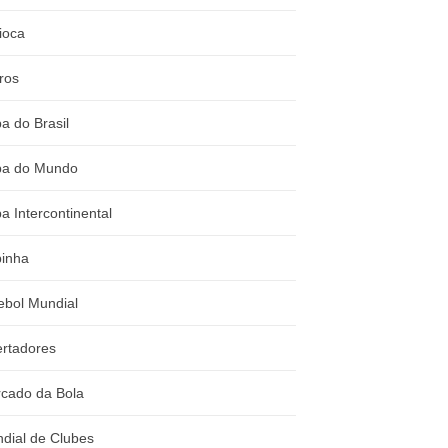
ioca
ros
a do Brasil
a do Mundo
a Intercontinental
inha
ebol Mundial
ertadores
cado da Bola
dial de Clubes