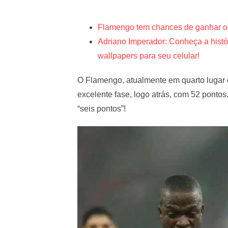
Flamengo tem chances de ganhar o 
Adriano Imperador: Conheça a histór
wallpapers para seu celular!
O Flamengo, atualmente em quarto lugar c
excelente fase, logo atrás, com 52 pontos
“seis pontos”!