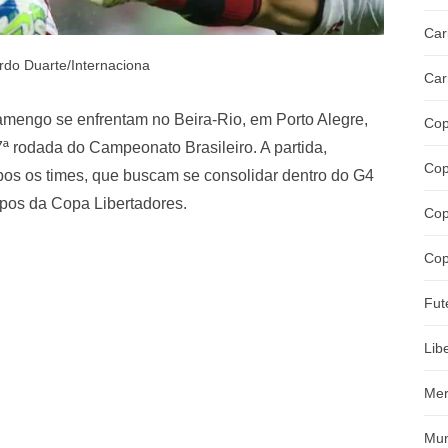
Car
rdo Duarte/Internaciona
Car
Flamengo se enfrentam no Beira-Rio, em Porto Alegre,
Cop
7ª rodada do Campeonato Brasileiro. A partida,
Cop
mbos os times, que buscam se consolidar dentro do G4
rupos da Copa Libertadores.
Cop
Cop
Fut
Lib
Mer
Mun