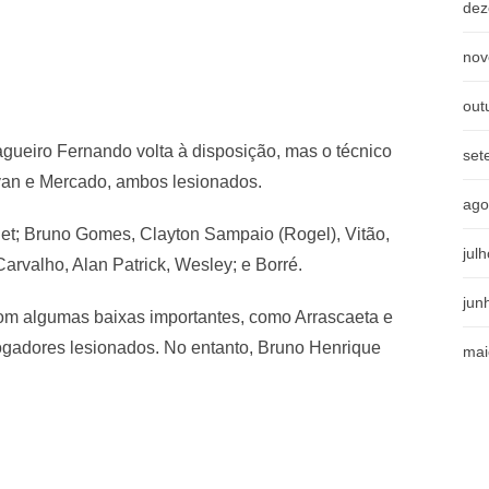
dez
nov
out
gueiro Fernando volta à disposição, mas o técnico
set
van e Mercado, ambos lesionados.
ago
chet; Bruno Gomes, Clayton Sampaio (Rogel), Vitão,
jul
arvalho, Alan Patrick, Wesley; e Borré.
jun
com algumas baixas importantes, como Arrascaeta e
jogadores lesionados. No entanto, Bruno Henrique
mai