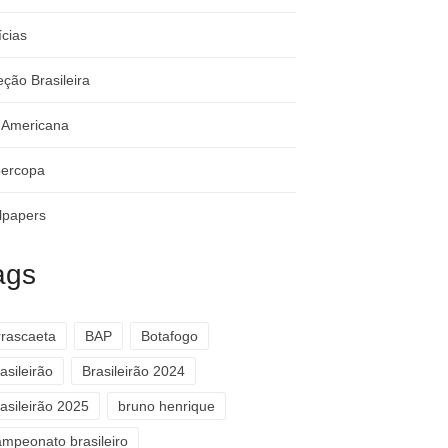
ícias
eção Brasileira
-Americana
ercopa
lpapers
ags
rrascaeta
BAP
Botafogo
asileirão
Brasileirão 2024
asileirão 2025
bruno henrique
ampeonato brasileiro