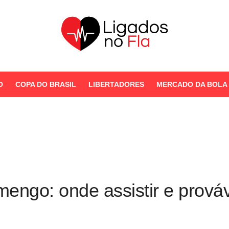
Seu Portal de Notícias do
Flamengo
O
COPA DO BRASIL
LIBERTADORES
MERCADO DA BOLA
STORIES
amengo: onde assistir e prová