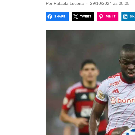
P
Por
Rafaela Lucena
29/10/2024 às 08:05
o
s
SHARE
TWEET
PIN IT
SH
t
e
d
o
n