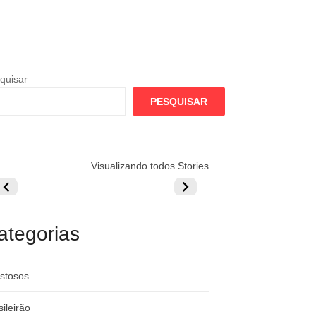
quisar
PESQUISAR
lamengo
Globo quer
Lesão tira
Visualizando todos Stories
repara cartada
rivalizar com
Wesley da Co
ilionária por
CazéTV em
do Mundo
raque
Flamengo x
rgentino
River
ategorias
stosos
sileirão