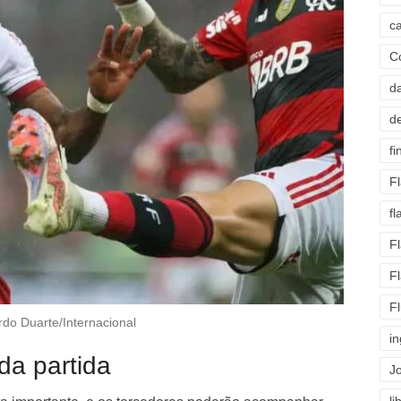
c
C
d
d
fi
F
f
F
F
F
rdo Duarte/Internacional
i
 da partida
J