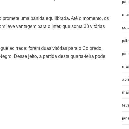
jun
mai
go promete uma partida equilibrada. Até o momento, os
om leve vantagem para o Inter, que soma 33 vitórias
set
jul
egue acirrada: foram duas vitórias para o Colorado,
jun
egro. Desse jeito, a partida desta quarta-feira pode
mai
abr
mar
fev
jan