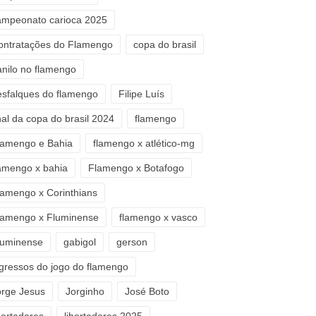
ampeonato carioca 2025
ontratações do Flamengo
copa do brasil
anilo no flamengo
esfalques do flamengo
Filipe Luís
nal da copa do brasil 2024
flamengo
lamengo e Bahia
flamengo x atlético-mg
lamengo x bahia
Flamengo x Botafogo
lamengo x Corinthians
lamengo x Fluminense
flamengo x vasco
luminense
gabigol
gerson
ngressos do jogo do flamengo
orge Jesus
Jorginho
José Boto