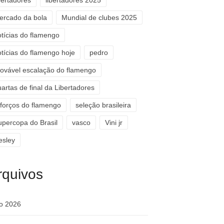
bertadores
libertadores 2025
ercado da bola
Mundial de clubes 2025
otícias do flamengo
otícias do flamengo hoje
pedro
rovável escalação do flamengo
artas de final da Libertadores
eforços do flamengo
seleção brasileira
upercopa do Brasil
vasco
Vini jr
esley
rquivos
ho 2026