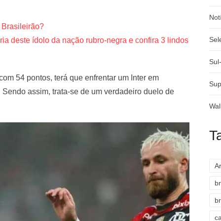
Not
Brasileirão?
Sel
ia deste ídolo da nação rubro-negra e confira 3 lindos
Sul
om 54 pontos, terá que enfrentar um Inter em
Sup
. Sendo assim, trata-se de um verdadeiro duelo de
Wal
T
A
br
br
c