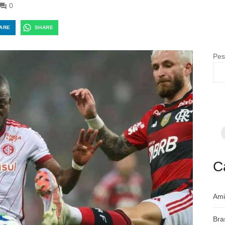
0
ARE
SHARE
Pes
F
p
m
c
a
C
Ami
Bra