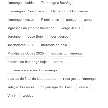
flamengo x bahia
Flamengo x Botafogo
Flamengo x Corinthians
Flamengo x Fluminense
flamengo x vasco
Fluminense
gabigol
gerson
ingressos do jogo do flamengo
Jorge Jesus
Jorginho
José Boto
libertadores
libertadores 2025
mercado da bola
Mundial de clubes 2025
notícias do flamengo
notícias do flamengo hoje
pedro
provável escalação do flamengo
quartas de final da Libertadores
reforços do flamengo
seleção brasileira
Supercopa do Brasil
vasco
Vini jr
wesley