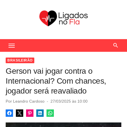
S
k
i
p
t
Seu Portal de Notícias do Flamengo
o
c
o
BRASILEIRÃO
n
Gerson vai jogar contra o
t
Internacional? Com chances,
e
jogador será reavaliado
n
t
P
Por
Leandro Cardoso
27/03/2025 às 10:00
o
s
t
e
d