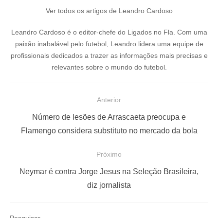
Ver todos os artigos de Leandro Cardoso
Leandro Cardoso é o editor-chefe do Ligados no Fla. Com uma
paixão inabalável pelo futebol, Leandro lidera uma equipe de
profissionais dedicados a trazer as informações mais precisas e
relevantes sobre o mundo do futebol.
N
Anterior
a
P
Número de lesões de Arrascaeta preocupa e
v
o
Flamengo considera substituto no mercado da bola
e
s
Próximo
g
t
a
a
P
Neymar é contra Jorge Jesus na Seleção Brasileira,
ç
n
r
diz jornalista
t
ó
ã
e
x
o
Pesquisar