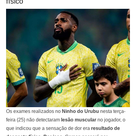
físico
Os exames realizados no
Ninho do Urubu
nesta terça-
feira (25) não detectaram
lesão muscular
no jogador, o
que indicou que a sensação de dor era
resultado de