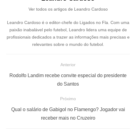
Ver todos os artigos de Leandro Cardoso
Leandro Cardoso é o editor-chefe do Ligados no Fla. Com uma
paixão inabalável pelo futebol, Leandro lidera uma equipe de
profissionais dedicados a trazer as informações mais precisas e
relevantes sobre o mundo do futebol.
N
Anterior
a
P
Rodolfo Landim recebe convite especial do presidente
v
o
do Santos
e
s
Próximo
g
t
a
a
P
Qual o salário de Gabigol no Flamengo? Jogador vai
ç
n
r
receber mais no Cruzeiro
t
ó
ã
e
x