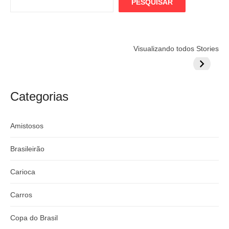
PESQUISAR
Flamengo
Globo quer
Lesão tir
Visualizando todos Stories
prepara cartada
rivalizar com
Wesley d
milionária por
CazéTV em
do Mund
craque
Flamengo x
argentino
River
Categorias
Amistosos
Brasileirão
Carioca
Carros
Copa do Brasil