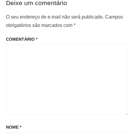
o
Deixe um comentário
r
i
d
i
m
O seu endereço de e-mail não será publicado.
Campos
e
o
o
obrigatórios são marcados com
*
P
r
p
o
COMENTÁRIO
*
:
o
s
s
t
t
:
NOME
*