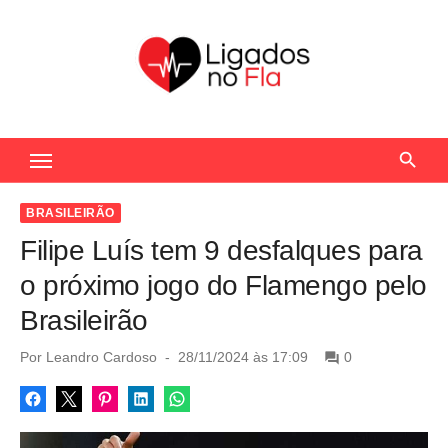
S
k
i
p
t
Seu Portal de Notícias do Flamengo
o
c
o
BRASILEIRÃO
n
Filipe Luís tem 9 desfalques para
t
o próximo jogo do Flamengo pelo
e
Brasileirão
n
t
P
Por
Leandro Cardoso
28/11/2024 às 17:09
0
o
s
t
e
d