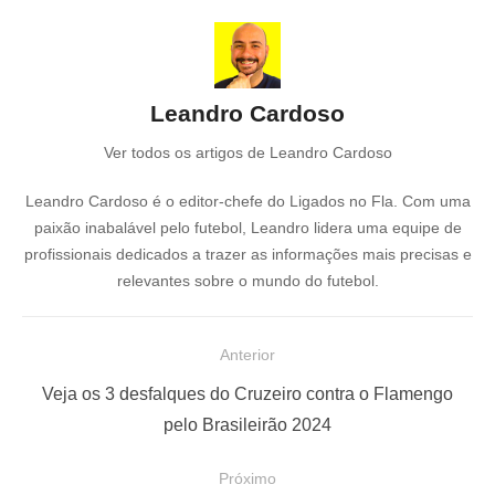
Leandro Cardoso
Ver todos os artigos de Leandro Cardoso
Leandro Cardoso é o editor-chefe do Ligados no Fla. Com uma
paixão inabalável pelo futebol, Leandro lidera uma equipe de
profissionais dedicados a trazer as informações mais precisas e
relevantes sobre o mundo do futebol.
N
Anterior
a
P
Veja os 3 desfalques do Cruzeiro contra o Flamengo
v
o
pelo Brasileirão 2024
e
s
Próximo
g
t