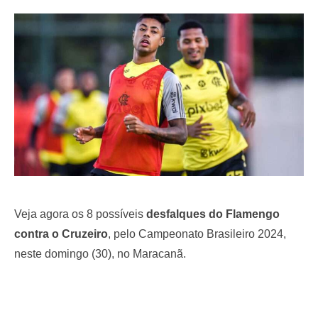
e
d
o
n
Veja agora os 8 possíveis
desfalques do Flamengo
contra o Cruzeiro
, pelo Campeonato Brasileiro 2024,
neste domingo (30), no Maracanã.