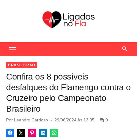
S
k
i
p
t
Seu Portal de Notícias do Flamengo
o
c
o
BRASILEIRÃO
n
Confira os 8 possíveis
t
desfalques do Flamengo contra o
e
Cruzeiro pelo Campeonato
n
Brasileiro
t
P
Por
Leandro Cardoso
29/06/2024 às 13:05
0
o
s
t