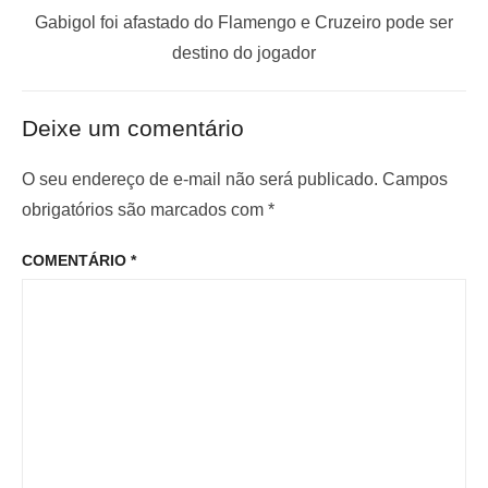
a
a
P
Gabigol foi afastado do Flamengo e Cruzeiro pode ser
ç
n
r
destino do jogador
t
ó
ã
e
x
o
Deixe um comentário
r
i
d
i
m
O seu endereço de e-mail não será publicado.
Campos
e
o
o
obrigatórios são marcados com
*
P
r
p
o
COMENTÁRIO
*
:
o
s
s
t
t
: