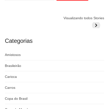
Flamengo
Globo quer
Lesão tir
Visualizando todos Stories
prepara cartada
rivalizar com
Wesley d
milionária por
CazéTV em
do Mund
craque
Flamengo x
argentino
River
Categorias
Amistosos
Brasileirão
Carioca
Carros
Copa do Brasil