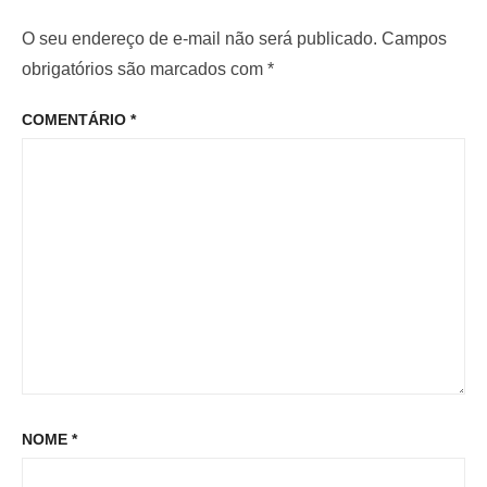
r
i
d
i
m
O seu endereço de e-mail não será publicado.
Campos
e
o
o
obrigatórios são marcados com
*
P
r
p
o
COMENTÁRIO
*
:
o
s
s
t
t
:
NOME
*