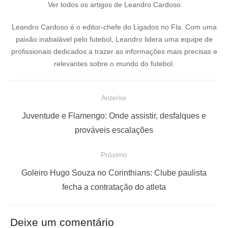
Ver todos os artigos de Leandro Cardoso
Leandro Cardoso é o editor-chefe do Ligados no Fla. Com uma
paixão inabalável pelo futebol, Leandro lidera uma equipe de
profissionais dedicados a trazer as informações mais precisas e
relevantes sobre o mundo do futebol.
N
Anterior
a
P
Juventude e Flamengo: Onde assistir, desfalques e
v
o
prováveis escalações
e
s
Próximo
g
t
a
a
P
Goleiro Hugo Souza no Corinthians: Clube paulista
ç
n
r
fecha a contratação do atleta
t
ó
ã
e
x
o
Deixe um comentário