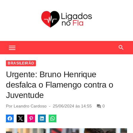
S
k
i
p
t
Seu Portal de Notícias do Flamengo
o
c
o
BRASILEIRÃO
n
Urgente: Bruno Henrique
t
desfalca o Flamengo contra o
e
Juventude
n
t
P
Por
Leandro Cardoso
25/06/2024 às 14:55
0
o
s
t
e
d