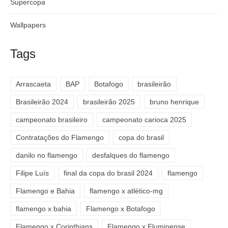
Supercopa
Wallpapers
Tags
Arrascaeta
BAP
Botafogo
brasileirão
Brasileirão 2024
brasileirão 2025
bruno henrique
campeonato brasileiro
campeonato carioca 2025
Contratações do Flamengo
copa do brasil
danilo no flamengo
desfalques do flamengo
Filipe Luís
final da copa do brasil 2024
flamengo
Flamengo e Bahia
flamengo x atlético-mg
flamengo x bahia
Flamengo x Botafogo
Flamengo x Corinthians
Flamengo x Fluminense