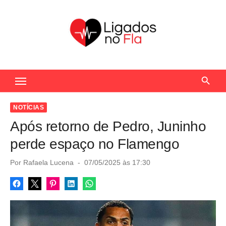
S
k
i
p
t
Seu Portal de Notícias do Flamengo
o
c
o
NOTÍCIAS
n
Após retorno de Pedro, Juninho
t
perde espaço no Flamengo
e
n
P
Por
Rafaela Lucena
07/05/2025 às 17:30
o
t
s
t
e
d
o
n