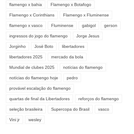
flamengo x bahia
Flamengo x Botafogo
Flamengo x Corinthians
Flamengo x Fluminense
flamengo x vasco
Fluminense
gabigol
gerson
ingressos do jogo do flamengo
Jorge Jesus
Jorginho
José Boto
libertadores
libertadores 2025
mercado da bola
Mundial de clubes 2025
notícias do flamengo
notícias do flamengo hoje
pedro
provável escalação do flamengo
quartas de final da Libertadores
reforços do flamengo
seleção brasileira
Supercopa do Brasil
vasco
Vini jr
wesley