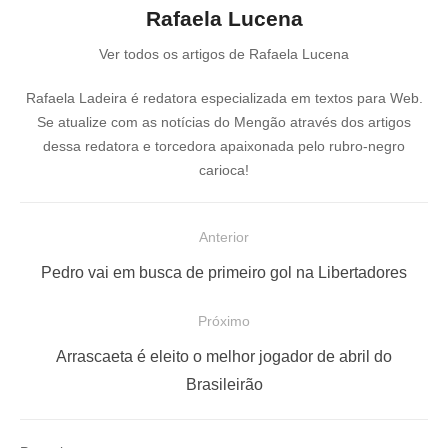
Rafaela Lucena
Ver todos os artigos de Rafaela Lucena
Rafaela Ladeira é redatora especializada em textos para Web.
Se atualize com as notícias do Mengão através dos artigos
dessa redatora e torcedora apaixonada pelo rubro-negro
carioca!
N
Anterior
a
P
Pedro vai em busca de primeiro gol na Libertadores
v
o
e
Próximo
s
g
P
t
Arrascaeta é eleito o melhor jogador de abril do
a
r
a
Brasileirão
ç
ó
n
x
t
ã